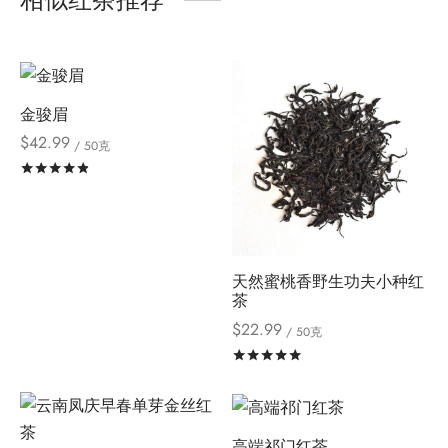
金骏眉
$
42.99
/ 50克
评分
&sol; 5
天然蜜桃香野生功夫小种红
茶
$
22.99
/ 50克
评分
&sol; 5
高端祁门红茶