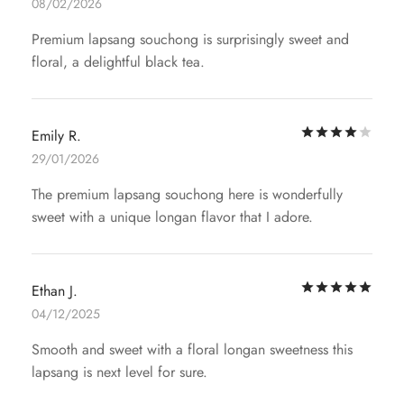
08/02/2026
Premium lapsang souchong is surprisingly sweet and
floral, a delightful black tea.
评
Emily R.
29/01/2026
The premium lapsang souchong here is wonderfully
sweet with a unique longan flavor that I adore.
评
Ethan J.
04/12/2025
Smooth and sweet with a floral longan sweetness this
lapsang is next level for sure.