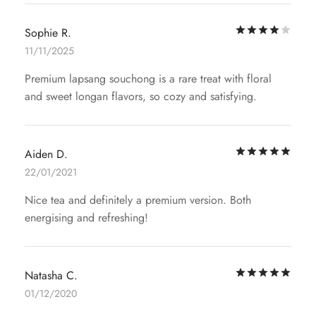
评
Sophie R.
11/11/2025
Premium lapsang souchong is a rare treat with floral
and sweet longan flavors, so cozy and satisfying.
评
Aiden D.
22/01/2021
Nice tea and definitely a premium version. Both
energising and refreshing!
评
Natasha C.
01/12/2020