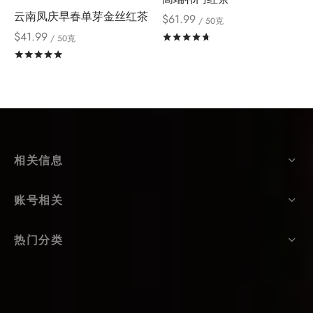
云南凤庆早春单芽金丝红茶
$
61.99
/ 50克
$
41.99
评分
&sol; 5
/ 50克
评分
&sol; 5
相关信息
账号相关
热门分类