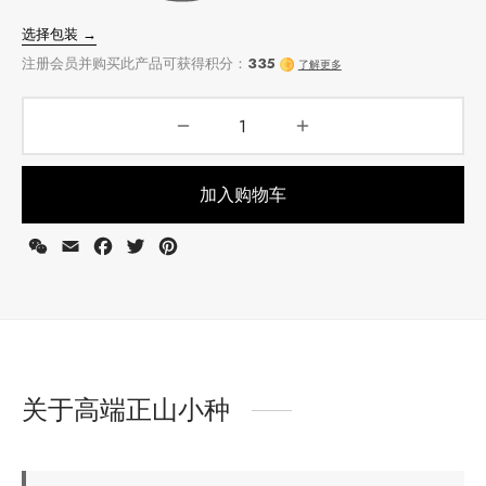
堂
存储
中国茶
味
选择包装 →
样品
香
加入购物车
注册会员并购买此产品可获得积分：
335
了解更多
地分类
WeChat
Email
Facebook
Twitter
Pinterest
牌分类
味
啡因含量分类
关于高端正山小种
别分类
道分类