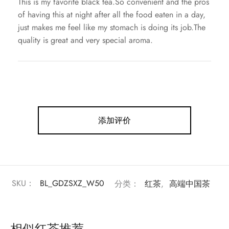
This is my favorite black tea.So convenient and the pros
of having this at night after all the food eaten in a day,
just makes me feel like my stomach is doing its job.The
quality is great and very special aroma.
添加评价
SKU：
BL_GDZSXZ_W50
分类：
红茶
,
高端中国茶
相似红茶推荐