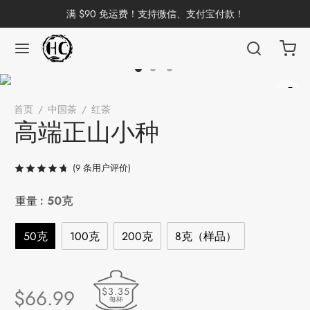
满 $90 免运费！支持微信、支付宝付款！
返回
返回
返回
返回
返回
返回
返回
返回
返回
首页
/
中国茶
/
红茶
/
高端正山小种
国茶
洱茶
产地分类
品牌分类
咖啡因含量分类
类别分类
味道分类
具及周边
杯
高端正山小种
茶
China
杯
(
9
条用户评价)
评级
/ 5，已有
9
位客户进行了评价
茶
杯
重量
: 50克
50克
100克
200克
8克（样品）
花茶
古茶坊
香
套装
$3.35
$
66.99
器具
每杯