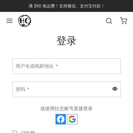
满 $90 免运费！支持微信、支付宝付款！
返回
返回
返回
返回
返回
返回
返回
返回
返回
登录
国茶
洱茶
产地分类
品牌分类
咖啡因含量分类
类别分类
味道分类
具及周边
杯
必填
用户名或电邮地址
*
茶
China
杯
茶
杯
必填
密码
*
或使用社交账号直接登录
花茶
古茶坊
香
套装
器具