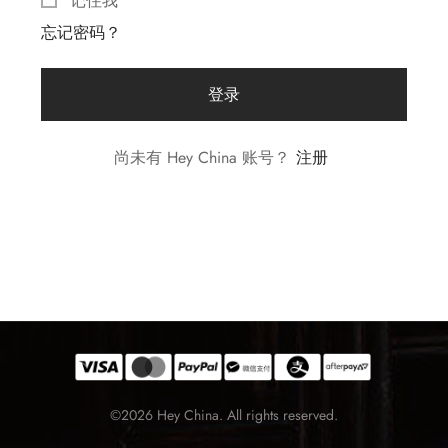
记住我
忘记密码？
堂
存储
登录
中国茶
味
尚未有 Hey China 账号？
注册
样品
香
地分类
牌分类
味
啡因含量分类
别分类
©2026 Hey China. All rights reserved.
道分类