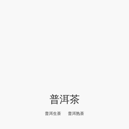
堂
存储
中国茶
味
样品
香
地分类
牌分类
味
啡因含量分类
普洱茶
别分类
普洱生茶
普洱熟茶
道分类