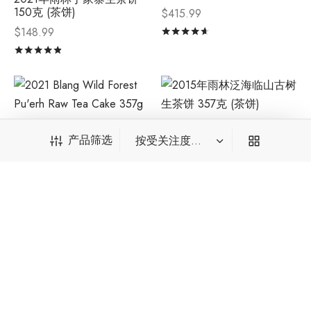
150克 (茶饼)
$
415.99
$
148.99
评分
&sol; 5
评分
&sol; 5
2021年布朗山野林间普洱生
2015年雨林泛海临山古树生
产品筛选
茶 357克 (茶饼)
茶饼 357克 (茶饼)
$
139.99
$
258.99
评分
&sol; 5
评分
&sol; 5
产品筛选
2018年布朗云集大树普洱生
茶 357克 (茶饼)
$
169.99
*输入后请点击回车