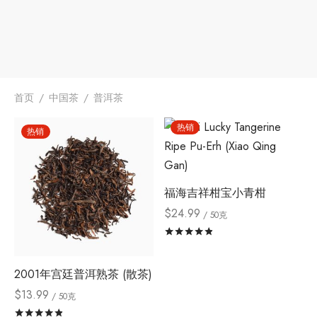
首页
/
中国茶
/
普洱茶
热销
热销
福海吉祥柑宝小青柑
$
24.99
/ 50克
评分
&sol; 5
2001年宫廷普洱熟茶 (散茶)
$
13.99
/ 50克
评分
&sol; 5