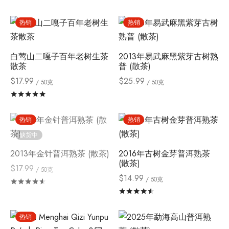
热销
热销
白莺山二嘎子百年老树生茶
2013年易武麻黑紫芽古树熟
散茶
普 (散茶)
$
17.99
$
25.99
/ 50克
/ 50克
评分
&sol; 5
热销
热销
缺货中
2013年金针普洱熟茶 (散茶)
2016年古树金芽普洱熟茶
(散茶)
$
17.99
/ 50克
$
14.99
/ 50克
评分
&sol; 5
评分
&sol; 5
热销