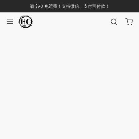
满 $90 免运费！支持微信、支付宝付款！
返回
返回
返回
返回
返回
返回
返回
返回
返回
国茶
洱茶
产地分类
品牌分类
咖啡因含量分类
类别分类
味道分类
具及周边
杯
茶
China
杯
茶
杯
花茶
古茶坊
香
套装
器具