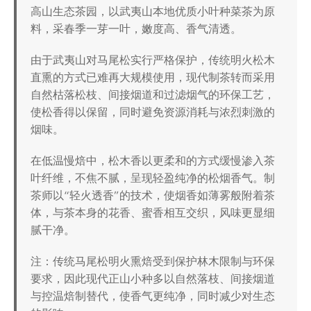
高山生态茶园，以武夷山本地优质小叶种菜茶为原
料，采春季一芽一叶，嫩度高、香气清透。
由于武夷山对马尾松实行严格保护，传统明火松木
直熏的方式已难再大规模使用，现代制茶转而采用
自然枯落松枝、间接烟道和过滤烟气的环保工艺，
使松香得以保留，同时避免资源消耗与浓烈刺激的
烟味。
在低温慢焙中，松木香以更柔和的方式缓慢渗入茶
叶纤维，不焦不腻，呈现轻盈纯净的松烟香气。制
茶师以“轻火透香”的技术，使烟香如薄雾般附着茶
体，与茶本身的花香、蜜香相互交织，风味更显细
腻干净。
注：传统马尾松明火熏焙受到保护林木限制与环保
要求，因此现代正山小种多以自然落枝、间接烟道
与控温焙制替代，使香气更纯净，同时减少对生态