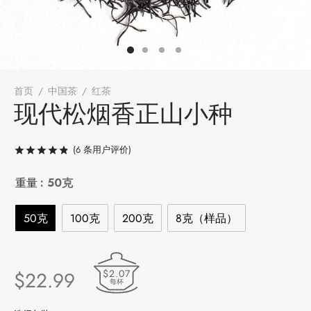
堂
存储
中国茶
味
首页
/
中国茶
/
红茶
/
现代松烟香正山小种
现代松烟香正山小种
样品
香
(
6
条用户评价)
评级
/ 5，已有
6
位客户进行了评价
地分类
重量
: 50克
牌分类
味
50克
100克
200克
8克（样品）
啡因含量分类
别分类
$2.07
$
22.99
每杯
道分类