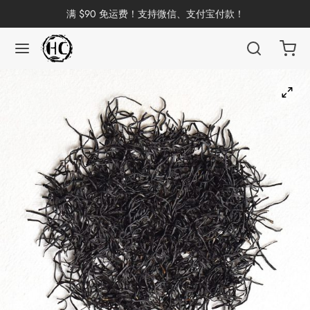
满 $90 免运费！支持微信、支付宝付款！
返回
返回
返回
返回
返回
返回
返回
返回
返回
国茶
洱茶
产地分类
品牌分类
咖啡因含量分类
类别分类
味道分类
具及周边
杯
茶
China
杯
茶
杯
花茶
古茶坊
香
套装
器具