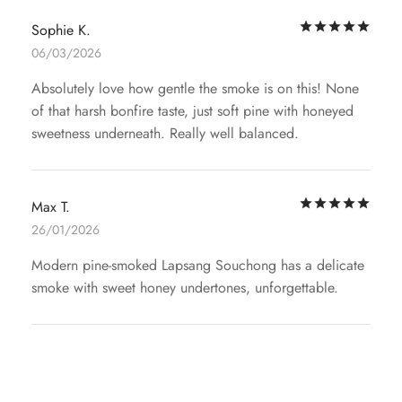
评
Sophie K.
06/03/2026
Absolutely love how gentle the smoke is on this! None
of that harsh bonfire taste, just soft pine with honeyed
sweetness underneath. Really well balanced.
评
Max T.
26/01/2026
Modern pine-smoked Lapsang Souchong has a delicate
smoke with sweet honey undertones, unforgettable.