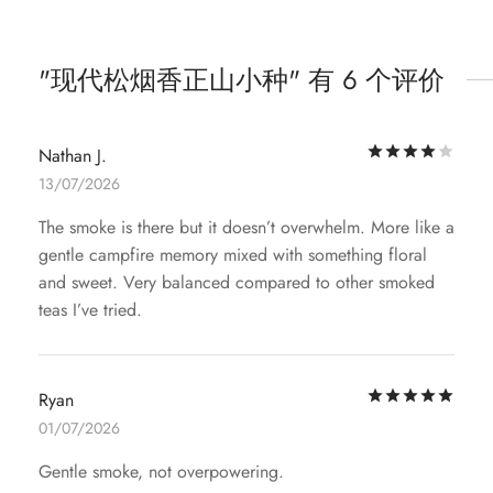
现代松烟香正山小种
有 6 个评价
评
Nathan J.
13/07/2026
The smoke is there but it doesn’t overwhelm. More like a
gentle campfire memory mixed with something floral
and sweet. Very balanced compared to other smoked
teas I’ve tried.
评
Ryan
01/07/2026
Gentle smoke, not overpowering.