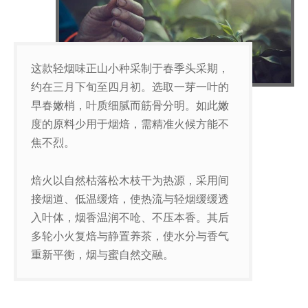
这款轻烟味正山小种采制于春季头采期，
约在三月下旬至四月初。选取一芽一叶的
早春嫩梢，叶质细腻而筋骨分明。如此嫩
度的原料少用于烟焙，需精准火候方能不
焦不烈。
焙火以自然枯落松木枝干为热源，采用间
接烟道、低温缓焙，使热流与轻烟缓缓透
入叶体，烟香温润不呛、不压本香。其后
多轮小火复焙与静置养茶，使水分与香气
重新平衡，烟与蜜自然交融。