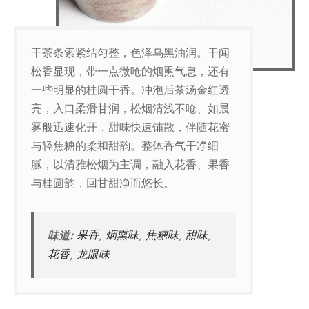
干茶条索紧结匀整，色泽乌黑油润。干闻
松香显现，带一点微呛的烟熏气息，还有
一些明显的桂圆干香。冲泡后茶汤金红透
亮，入口柔滑甘润，松烟清浅不呛、如晨
雾般迅速化开，甜味快速铺散，伴随花蜜
与轻焦糖的柔和甜韵。整体香气干净细
腻，以清雅松烟为主调，融入花香、果香
与桂圆韵，回甘甜净而悠长。
味道:
果香
,
烟熏味
,
焦糖味
,
甜味
,
花香
,
龙眼味