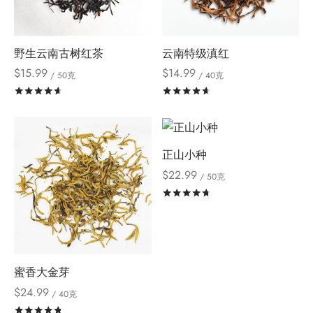
野生云南古树红茶
云南特级滇红
$
15.99
$
14.99
/ 50克
/ 40克
评分
&sol; 5
评分
&sol; 5
正山小种
$
22.99
/ 50克
评分
&sol; 5
蜜香大金芽
$
24.99
/ 40克
评分
&sol; 5