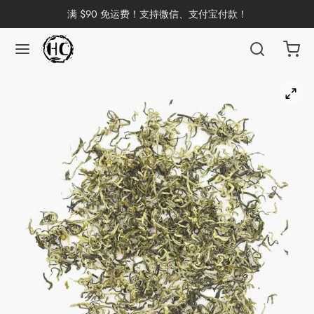
满 $90 免运费！支持微信、支付宝付款！
返回
返回
返回
返回
返回
返回
返回
返回
返回
国茶
洱茶
产地分类
品牌分类
咖啡因含量分类
类别分类
味道分类
具及周边
杯
茶
China
杯
茶
杯
花茶
古茶坊
香
套装
器具