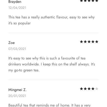
评
Brayden
12/04/2021
This tea has a really authentic flavour, easy to see why
it’s so popular
评
Zoe
07/03/2021
It’s easy to see why this is such a favourite of tea
drinkers worldwide. I keep this on the shelf always. It’s
my go-to green tea.
评
Mingmei Z.
20/01/2021
Beautiful tea that reminds me of home. It has a very