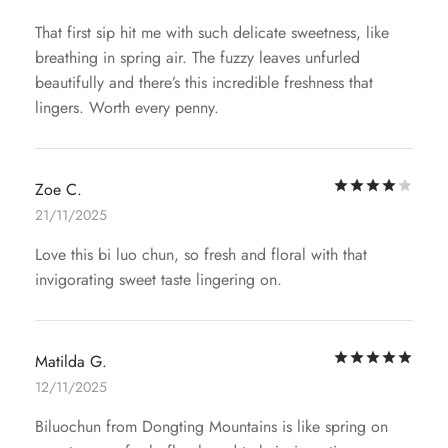
That first sip hit me with such delicate sweetness, like
breathing in spring air. The fuzzy leaves unfurled
beautifully and there’s this incredible freshness that
lingers. Worth every penny.
评
Zoe C.
21/11/2025
Love this bi luo chun, so fresh and floral with that
invigorating sweet taste lingering on.
评
Matilda G.
12/11/2025
Biluochun from Dongting Mountains is like spring on