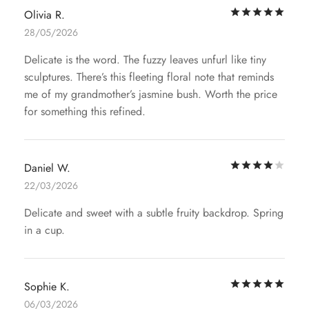
评
Olivia R.
28/05/2026
Delicate is the word. The fuzzy leaves unfurl like tiny
sculptures. There’s this fleeting floral note that reminds
me of my grandmother’s jasmine bush. Worth the price
for something this refined.
评
Daniel W.
22/03/2026
Delicate and sweet with a subtle fruity backdrop. Spring
in a cup.
评
Sophie K.
06/03/2026