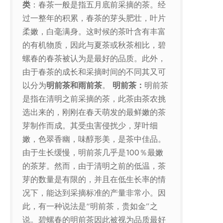
类
：春茶一般是指五月底前采摘的茶。经
过一整年的积累，春茶的芽头肥壮，叶片
柔嫩，白毫满身。这时候的茶叶含有丰富
的有机物质，因此与夏茶或秋茶相比，碧
螺春的春茶被认为是最好的品质。此外，
由于春茶的成长和采摘时间的不同其又可
以分为
明前茶和雨前茶
。
明前茶：
明前茶
是指在清明之前采摘的茶，此茶由茶农挑
选出来的，刚刚在春天萌发的最鲜嫩的茶
芽制作而成。其受虫害侵扰少，芽叶细
嫩，色翠香幽，味醇形美，是茶中佳品。
由于生长缓慢，明前茶几乎是100％最嫩
的茶芽。然而，由于清明之前的低温，茶
芽的数量是有限的，并且在低生长率的情
况下，能达到采摘标准的产量非常小。因
此，有一种说法是“明前茶，贵如金”之
说。碧螺春的明前茶因此被视为品质最好