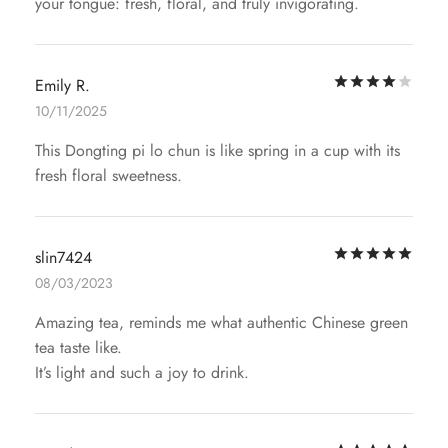
your tongue: fresh, floral, and truly invigorating.
评
Emily R.
10/11/2025
This Dongting pi lo chun is like spring in a cup with its
fresh floral sweetness.
评
slin7424
08/03/2023
Amazing tea, reminds me what authentic Chinese green
tea taste like.
It’s light and such a joy to drink.