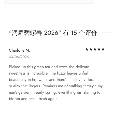
洞庭碧螺春 2026
有 15 个评价
评
Charlotte M.
03/06/2026
Picked up this green tea and wow, the delicate
sweetness is incredible. The fuzzy leaves unfurl
beautifully in hot water and there’s this lovely floral
quality that lingers. Reminds me of walking through my
nan’s garden in early spring, everything just starting to
bloom and smell fresh again.