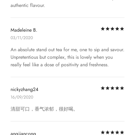
authentic flavour.
评
Madeleine B.
03/11/2020
An absolute stand out tea for me, one to sip and savour.
Unpretentious but complex, this is lovely when you
really feel like a dose of positivity and freshness.
评
nickyzhang24
16/09/2020
清甜可口，香气浓郁，很好喝。
评
angjiancong