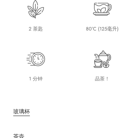
2 茶匙
80°C (125毫升)
1 分钟
品茶！
玻璃杯
茶壶