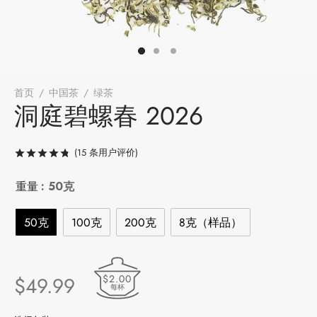
堂
存储
中国茶
味
首页
/
中国茶
/
绿茶
/
洞庭碧螺春 2026
洞庭碧螺春 2026
样品
香
(
15
条用户评价)
评级
/ 5，已有
15
位客户进行了评价
地分类
重量
: 50克
牌分类
味
50克
100克
200克
8克（样品）
啡因含量分类
别分类
$2.00
$
49.99
每杯
道分类