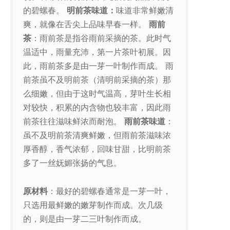
的碧螺春。
明前茶味道：
味道非常鲜嫩清
爽，就像在舌尖上品味早春一样。
雨前
茶
：雨前茶是指谷雨前采摘的茶。此时气
温适中，雨量充沛，第一片茶叶初展。因
此，雨前茶多是由一芽一叶制作而成。 雨
前茶虽不及明前茶（清明前采摘的茶）那
么细嫩，但由于这时气温高，芽叶生长相
对较快，积累的内含物也较丰富，因此雨
前茶往往滋味鲜浓而耐泡。
雨前茶味道
：
虽不及明前茶清爽鲜嫩，但雨前茶滋味浓
厚香醇，香气浓郁，回味甘甜，比明前茶
多了一丝妩媚张扬的气息。
原材料
：最好的碧螺春通常是一芽一叶，
只选用最鲜嫩的嫩芽制作而成。次几级
的，则是由一芽二三叶制作而成。