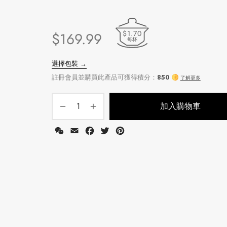
$1.70
$
169.99
每杯
加入購物車
WeChat
Email
Facebook
Twitter
Pinterest