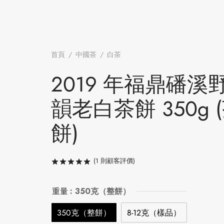
首頁
/
中國茶
/
白茶
/
2019 年福鼎磻溪野韻老白茶餅 
(茶餅)
2019 年福鼎磻溪
韻老白茶餅 350g 
餅)
(
1
則顧客評價)
評分
/ 5，已有
1
位顧客進行評分
重量
: 350克（整餅）
350克（整餅）
8-12克（樣品）