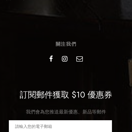
關注我們
訂閱郵件獲取 $10 優惠券
我們會為您推送最新優惠、新品等郵件