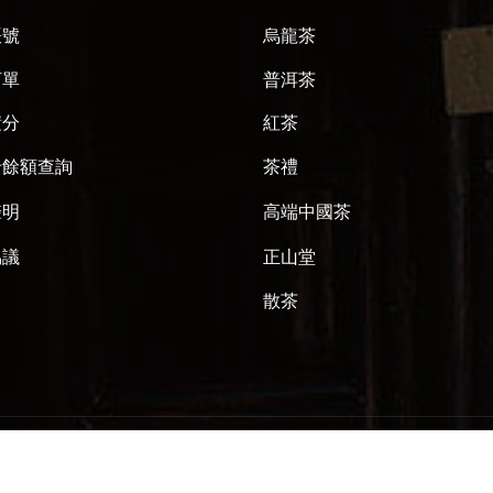
賬號
烏龍茶
訂單
普洱茶
積分
紅茶
卡餘額查詢
茶禮
聲明
高端中國茶
協議
正山堂
散茶