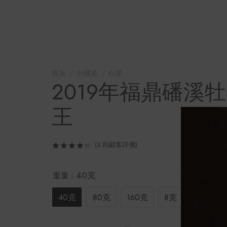
首頁
/
中國茶
/
白茶
/
2019年福鼎磻溪牡丹王
2019年福鼎磻溪
王
(
3
則顧客評價)
評分
/ 5，已有
3
位顧客進行評分
重量
: 40克
40克
80克
160克
8克（樣品）