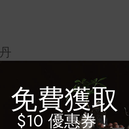
牡丹
免費獲取
$10 優惠券！