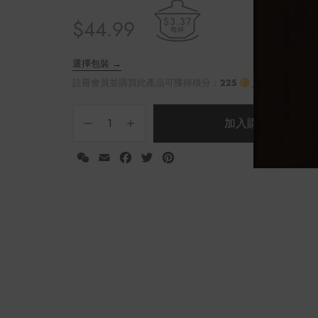
$3.37
$
44.99
每杯
加入購物車
WeChat
Email
Facebook
Twitter
Pinterest