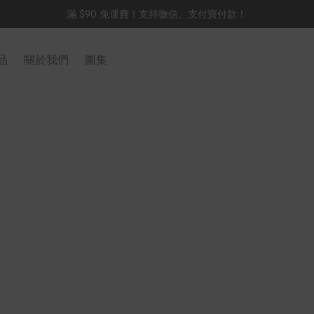
滿 $90 免運費！支持微信、支付寶付款！
品
關於我們
圖集