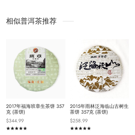
相似普洱茶推荐
2017年福海班章生茶饼 357
2015年雨林泛海临山古树生
克 (茶饼)
茶饼 357克 (茶饼)
$
344.99
$
258.99
评分
&sol; 5
评分
&sol; 5