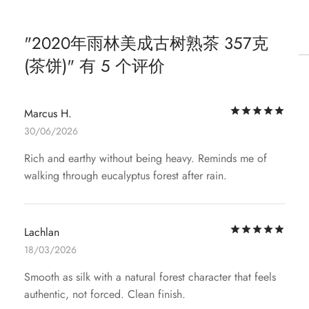
2020年雨林美成古树熟茶 357克
(茶饼)
有 5 个评价
评
Marcus H.
30/06/2026
Rich and earthy without being heavy. Reminds me of
walking through eucalyptus forest after rain.
评
Lachlan
18/03/2026
Smooth as silk with a natural forest character that feels
authentic, not forced. Clean finish.