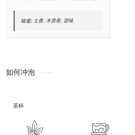
味道:
土香
,
木质香
,
甜味
如何冲泡
茶杯