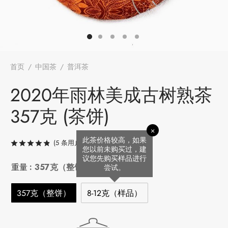
堂
存储
中国茶
味
首页
/
中国茶
/
普洱茶
/
2020年雨林美成古树熟茶 357克 (茶
饼)
2020年雨林美成古树熟茶
样品
香
357克 (茶饼)
地分类
×
牌分类
味
此茶价格较高，如果
(
5
条用户评价)
评级
/ 5，已有
5
位客户进行了评价
您以前未购买过，建
议您先购买样品进行
啡因含量分类
重量
: 357克（整饼）
尝试。
别分类
357克（整饼）
8-12克（样品）
道分类