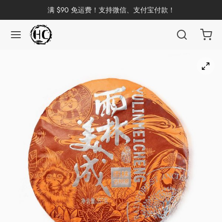
满 $90 免运费！支持微信、支付宝付款！
返回
返回
返回
返回
返回
返回
返回
返回
返回
国茶
洱茶
产地分类
品牌分类
咖啡因含量分类
类别分类
味道分类
具及周边
杯
茶
China
杯
茶
杯
花茶
古茶坊
香
套装
器具