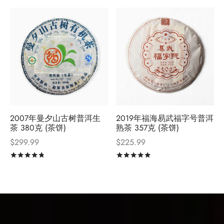
2007年曼夕山古树普洱生
2019年福海易武福字号普洱
茶 380克 (茶饼)
熟茶 357克 (茶饼)
$
299.99
$
225.99
评分
&sol; 5
评分
&sol; 5