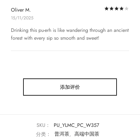
评
Oliver M.
15/11/2025
Drinking this pu-erh is like wandering through an ancient
forest with every sip so smooth and sweet!
添加评价
SKU：
PU_YLMC_PC_W357
分类：
普洱茶
,
高端中国茶