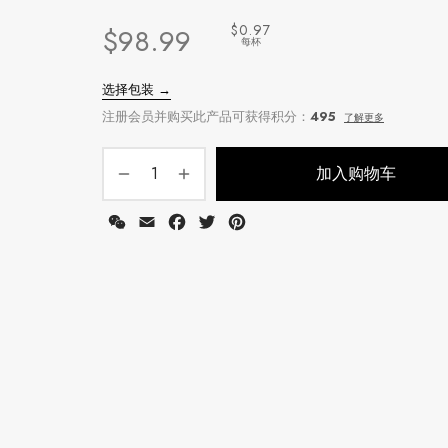
$0.97
$
98.99
每杯
加入购物车
WeChat
Email
Facebook
Twitter
Pinterest