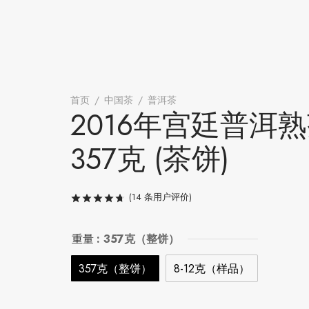
首页
/
中国茶
/
普洱茶
/
2016年宫廷普洱熟茶 357克 
2016年宫廷普洱
357克 (茶饼)
(
14
条用户评价)
评级
/ 5，已有
14
位客户进行了评
重量
: 357克（整饼）
357克（整饼）
8-12克（样品）