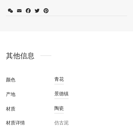
WeChat
Email
Facebook
Twitter
Pinterest
注册会员并购买此产品可获得积分：
3230
了解更多
其他信息
青花
颜色
景德镇
产地
陶瓷
材质
材质详情
仿古泥