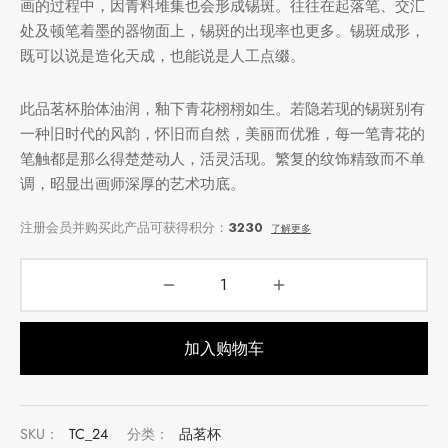
画的过程中，因青料堆集也会形成锡斑。往往在起落笔、交汇
处及顿笔着墨的器物面上，锡斑的出现率也更多。锡斑成形，
既可以说是造化天成，也能说是人工点缀。
此品茗杯胎体油润，釉下青花栩栩如生。若隐若现的锡斑别有
一种旧时代的风韵，怀旧而自然，美丽而优雅，每一笔青花的
笔触都是那么得楚楚动人，活灵活现。繁复的纹饰精致而不单
调，昭显出画师深厚的艺术功底。
加入购物车
SKU：
TC_24
分类：
品茗杯