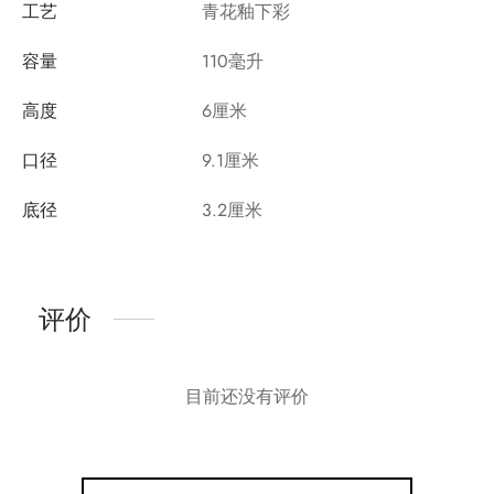
工艺
青花釉下彩
容量
110毫升
高度
6厘米
口径
9.1厘米
底径
3.2厘米
评价
目前还没有评价