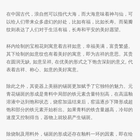
在中国古代，浪自然可以指代大海，而大海意味着神与仙，可
以给人们带来众多虚幻的好处，比如有福，比如长寿。而菊瓣
堂
存储
纹则表达了人们对于生活有福，长寿和平安的美好愿望。
中国茶
味
杯内绘制的宝相花则寓意着吉祥如意，幸福美满，富贵繁盛。
其下绘制的如意纹也有着美好的寓意，即为吉祥的意思。其贵
样品
香
在圆润无缺, 如意呈祥, 在优美的形式之下饱含深刻的意义, 代
表着吉祥、称心、如意的美好寓意。
地分类
牌分类
味
除此之外，其瓷器上美丽的锡斑更加赋予了它独特的魅力。元
青花锡斑的形成是青料中局部的铁元素含量特别高，在高温釉
啡因含量分类
溶液中达到饱和状态，烧窑加温结束后，窑温逐步下降形成超
饱和部分的铁元素开始析出。如果青料的铁含量越高，冷却的
别分类
速度又控制得当，器物上就较易产生锡斑。
道分类
除烧制及用料外，锡斑的形成还存在釉料一环的因素，即在绘