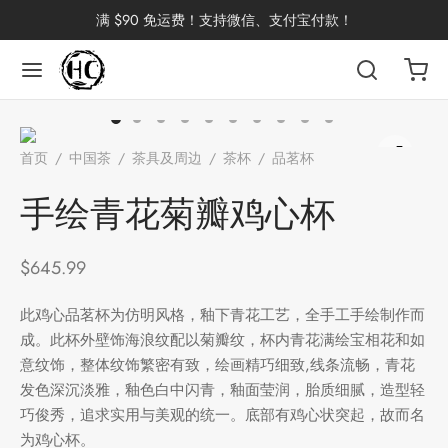
满 $90 免运费！支持微信、支付宝付款！
返回
返回
返回
返回
返回
返回
返回
返回
返回
首页
/
中国茶
/
茶具及周边
/
茶杯
/
品茗杯
/
手绘青花菊瓣
国茶
洱茶
产地分类
品牌分类
咖啡因含量分类
类别分类
味道分类
具及周边
杯
鸡心杯
手绘青花菊瓣鸡心杯
茶
China
杯
$
645.99
茶
杯
此鸡心品茗杯为仿明风格，釉下青花工艺，全手工手绘制作而
成。此杯外壁饰海浪纹配以菊瓣纹，杯内青花满绘宝相花和如
意纹饰，整体纹饰繁密有致，绘画精巧细致,线条流畅，青花
花茶
古茶坊
香
套装
发色深沉淡雅，釉色白中闪青，釉面莹润，胎质细腻，造型轻
巧俊秀，追求实用与美观的统一。底部有鸡心状突起，故而名
器具
为鸡心杯。