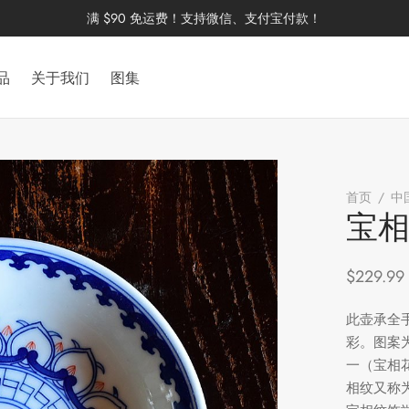
满 $90 免运费！支持微信、支付宝付款！
品
关于我们
图集
首页
/
中
宝
$
229.99
此壶承全
彩。图案
一（宝相
相纹又称