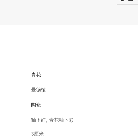
青花
景德镇
陶瓷
釉下红, 青花釉下彩
3厘米