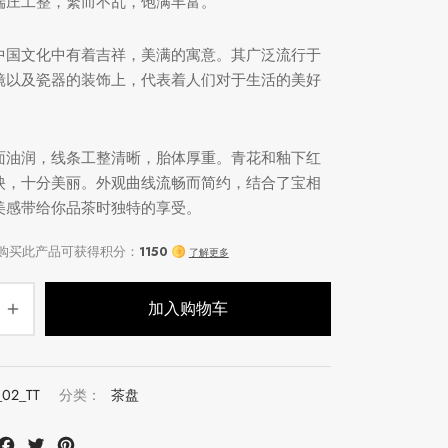
端庄工整，繁而不乱，饱满丰富。
中国文化中有着吉祥，美满的寓意。其广泛流行于
镜以及瓷器的装饰上，代表着人们对于生活的美好
面油润，线条工整清晰，胎体厚重。青花和釉下红
映，十分美丽。外观曲线流畅而简约，结合了宝相
美感带给你品茶时独特的享受。
加入购物车
_02_TT
分类：
茶盘
注册会员并购买此产品可获得积分：
1150
at
mail
Facebook
Twitter
Pinterest