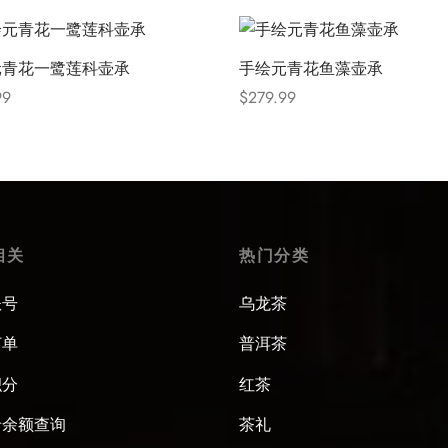
元青花一鹭莲科壶承
手绘元青花鱼藻壶承
99
$
279.99
 options
Select options
相关
热门分类
账号
乌龙茶
订单
普洱茶
积分
红茶
卡余额查询
茶礼