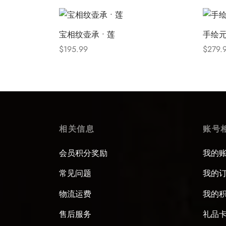
宝相纹壶承 • 莲
手绘
$
195.99
$
279.
Select options
Select
相关信息
账号
会员积分奖励
我的
常见问题
我的
物流运费
我的
售后服务
礼品