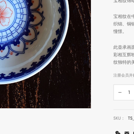
宝相纹饰
宝相纹在
织锦、铜
憧憬。
此壶承画
彩相互辉
纹独特的
SKU：
TS
WeCh
E