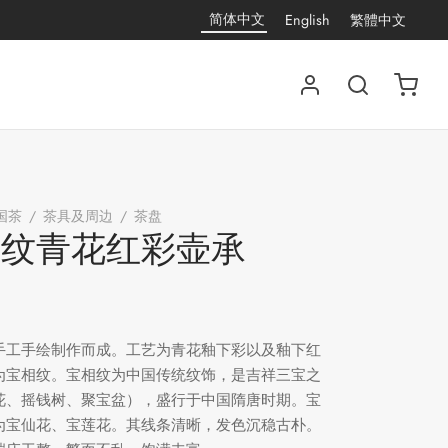
简体中文
English
繁體中文
国茶
/
茶具及周边
/
茶盘
/
宝相纹青花红彩壶承
相纹青花红彩壶承
手工手绘制作而成。工艺为青花釉下彩以及釉下红
为宝相纹。宝相纹为中国传统纹饰，是吉祥三宝之
花、摇钱树、聚宝盆），盛行于中国隋唐时期。宝
为宝仙花、宝莲花。其线条清晰，发色沉稳古朴。