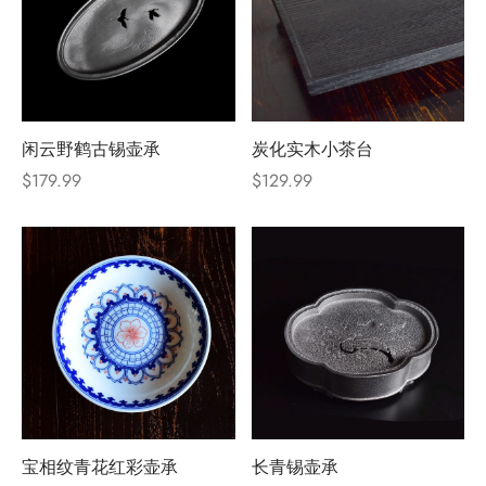
闲云野鹤古锡壶承
炭化实木小茶台
$
179.99
$
129.99
宝相纹青花红彩壶承
长青锡壶承