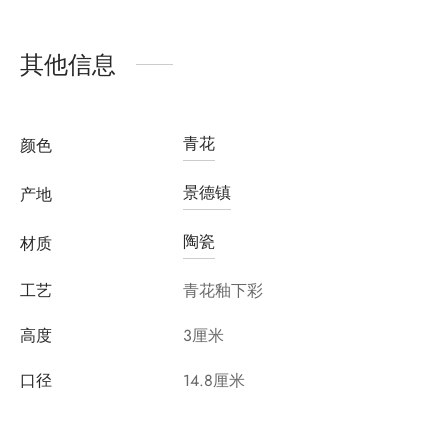
其他信息
青花
颜色
景德镇
产地
陶瓷
材质
工艺
青花釉下彩
高度
3厘米
口径
14.8厘米