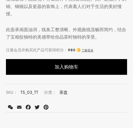
锦、铜镜以及瓷器的装饰上，代表着人们对于生活的美好憧
憬。
堂
存储
此壶承画面油润，线条工整清晰。外观曲线流畅而简约，结合
中国茶
味
了宝相纹独特的美感带给你品茶时独特的享受。
样品
香
地分类
加入购物车
牌分类
味
SKU：
TS_03_TT
分类：
茶盘
注册会员并购买此产品可获得积分：
980
啡因含量分类
了解更多
WeChat
Email
Facebook
Twitter
Pinterest
别分类
道分类