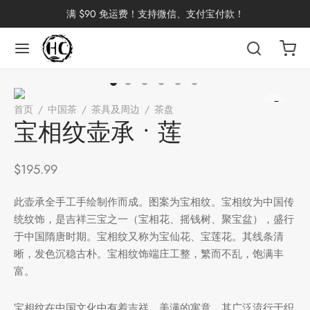
满 $90 免运费！支持微信、支付宝付款！
返回
返回
返回
返回
返回
返回
返回
返回
返回
首页
/
中国茶
/
茶具及周边
/
茶盘
/
宝相纹壶承 • 莲
国茶
洱茶
产地分类
品牌分类
咖啡因含量分类
类别分类
味道分类
具及周边
杯
宝相纹壶承 • 莲
茶
China
杯
$
195.99
茶
杯
此壶承全手工手绘制作而成。图案为宝相纹。宝相纹为中国传
统纹饰，是吉祥三宝之一（宝相花、摇钱树、聚宝盆），盛行
于中国隋唐时期。宝相纹又称为宝仙花、宝莲花。其线条清
晰，发色沉稳古朴。宝相纹饰端庄工整，繁而不乱，饱满丰
花茶
古茶坊
香
套装
富。
器具
宝相纹在中国文化中有着吉祥，美满的寓意。其广泛流行于织