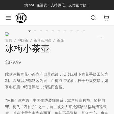
满 $90 免运费！支持微信、支付宝付款！
返回
返回
返回
返回
返回
返回
返回
返回
返回
首页
/
中国茶
/
茶具及周边
/
茶壶
/
冰梅小茶壶
国茶
洱茶
产地分类
品牌分类
咖啡因含量分类
类别分类
味道分类
具及周边
杯
冰梅小茶壶
茶
China
杯
$
379.99
茶
杯
此款冰梅青花小茶壶产自景德镇，以传统釉下青花手绘工艺烧
制。壶身以浓郁钴蓝为底，白梅点点绽放，枝干舒展交错，如
寒冬积雪中暗香浮动，清雅而含蓄。
花茶
古茶坊
香
套装
“冰梅” 纹样源于中国传统装饰体系，寓意凌寒独放、坚韧自
守。梅为 “四君子” 之一，自古被文人寄托高洁品格与清逸气
器具
度。其在冰雪之中先春而开，象征不畏逆境、坚守本心，也寓