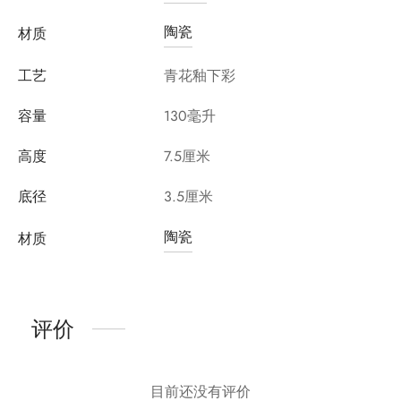
陶瓷
材质
工艺
青花釉下彩
容量
130毫升
高度
7.5厘米
底径
3.5厘米
陶瓷
材质
评价
目前还没有评价