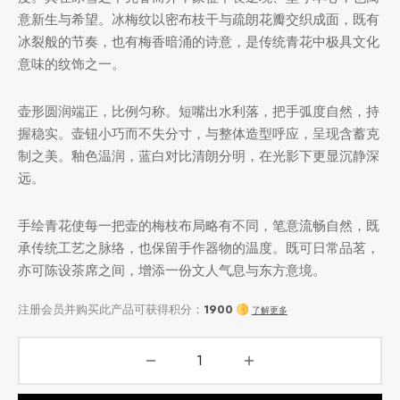
意新生与希望。冰梅纹以密布枝干与疏朗花瓣交织成面，既有
冰裂般的节奏，也有梅香暗涌的诗意，是传统青花中极具文化
意味的纹饰之一。
堂
存储
中国茶
味
壶形圆润端正，比例匀称。短嘴出水利落，把手弧度自然，持
握稳实。壶钮小巧而不失分寸，与整体造型呼应，呈现含蓄克
样品
香
制之美。釉色温润，蓝白对比清朗分明，在光影下更显沉静深
远。
地分类
手绘青花使每一把壶的梅枝布局略有不同，笔意流畅自然，既
牌分类
味
承传统工艺之脉络，也保留手作器物的温度。既可日常品茗，
亦可陈设茶席之间，增添一份文人气息与东方意境。
啡因含量分类
别分类
道分类