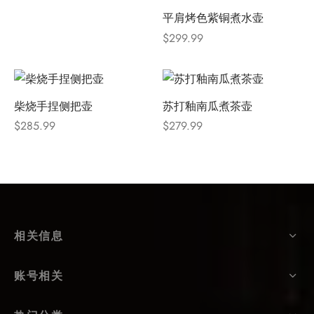
平肩烤色紫铜煮水壶
$
299.99
柴烧手捏侧把壶
苏打釉南瓜煮茶壶
$
285.99
$
279.99
相关信息
账号相关