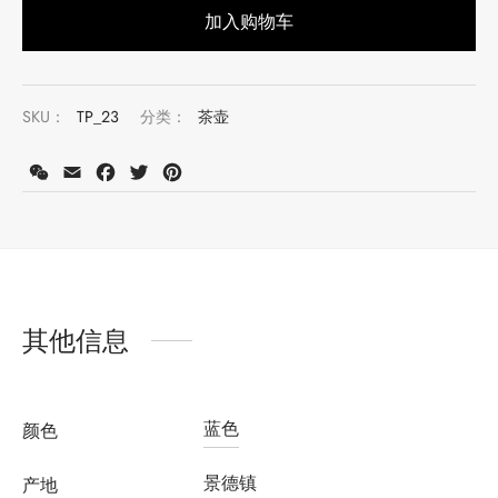
加入购物车
注册会员并购买此产品可获得积分：
1900
了解更多
SKU：
TP_23
分类：
茶壶
WeChat
Email
Facebook
Twitter
Pinterest
其他信息
蓝色
颜色
景德镇
产地