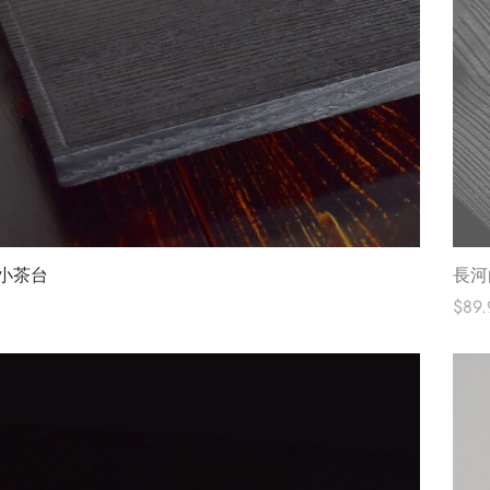
小茶台
長河
$
89.
ions
查看