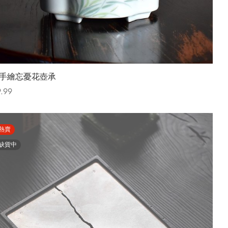
手繪忘憂花壺承
.99
t options
熱賣
缺貨中