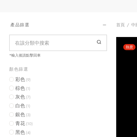
首頁
/
中
產品篩選
熱賣
*輸入後請點擊回車
顏色篩選
彩色
(9)
棕色
(1)
灰色
(7)
白色
(1)
銀色
(3)
青花
(10)
黑色
(4)