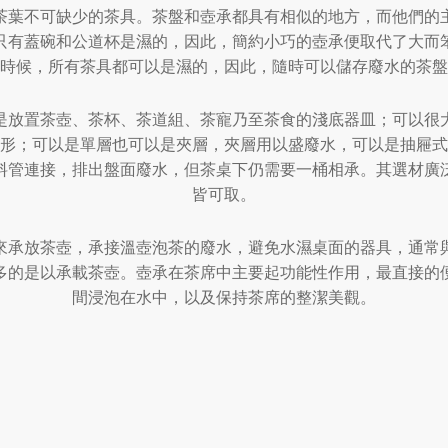
茶葉不可缺少的茶具。茶盤和壺承都具有相似的地方，而他們的
只有蓋碗和公道杯是濕的，因此，簡約小巧的壺承便取代了大而
時候，所有茶具都可以是濕的，因此，隨時可以儲存廢水的茶盤
是放置茶壺、茶杯、茶道組、茶寵乃至茶食的淺底器皿；可以很
形；可以是單層也可以是夾層，夾層用以盛廢水，可以是抽屜式
料管連接，排出盤面廢水，但茶桌下仍需要一桶相承。其選材廣
皆可取。
來承放茶壺，承接溫壺泡茶的廢水，避免水濕桌面的器具，通常
更多的是以承載茶壺。壺承在茶席中主要起功能性作用，最直接的
間浸泡在水中，以及保持茶席的整潔美觀。