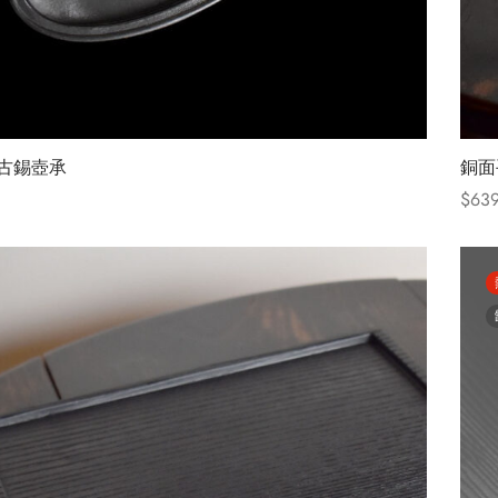
古錫壺承
銅面
$
639
ions
Selec