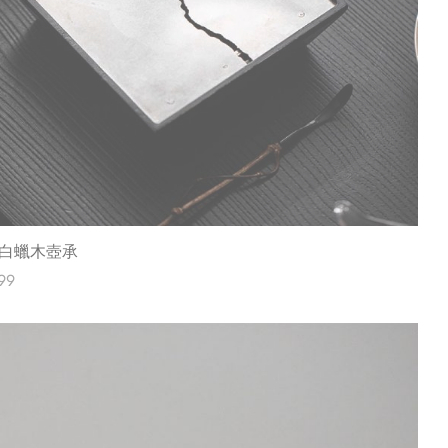
白蠟木壺承
99
內容