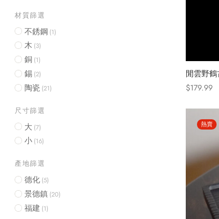
材質篩選
不銹鋼
(1)
木
(3)
銅
(1)
錫
閒雲野鶴
(2)
陶瓷
$
179.99
(21)
Select opt
尺寸篩選
熱賣
大
(7)
小
(16)
產地篩選
德化
(5)
景德鎮
(20)
福建
(1)