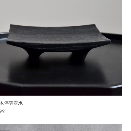
木停雲壺承
99
t options