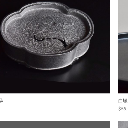
承
白蠟
$
55.
ions
Selec