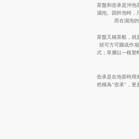
茶盤和壺承是沖泡
濕泡。因幹泡時，
而在濕泡的
茶盤又稱茶船，就
狀可方可圓或作扇
式；單層以一根塑
壺承是在泡茶時用
然稱為“壺承”，