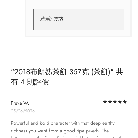
產地:
雲南
2018布朗熟茶餅 357克 (茶餅)
共
有 4 則評價
評
Freya W.
05/06/2026
Powerful and bold character with that deep earthy
richness you want from a good ripe pu-erh. The