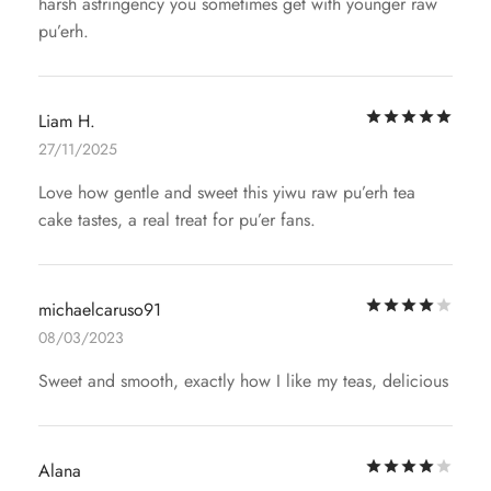
harsh astringency you sometimes get with younger raw
pu’erh.
評
Liam H.
27/11/2025
Love how gentle and sweet this yiwu raw pu’erh tea
cake tastes, a real treat for pu’er fans.
評
michaelcaruso91
08/03/2023
Sweet and smooth, exactly how I like my teas, delicious
評
Alana