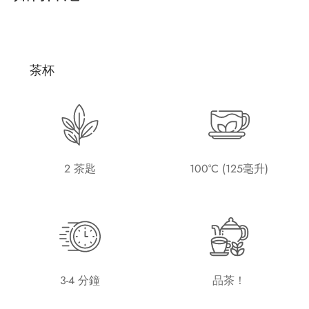
茶杯
2 茶匙
100°C (125毫升)
3-4 分鐘
品茶！