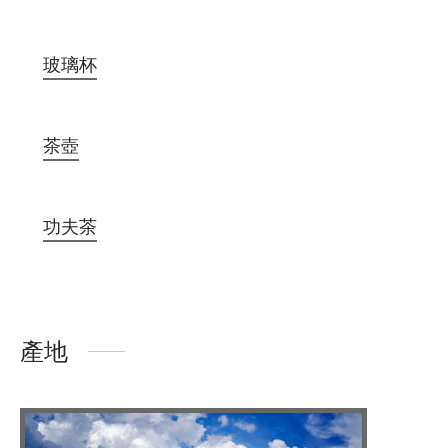
玻璃杯
茶壺
功夫茶
產地