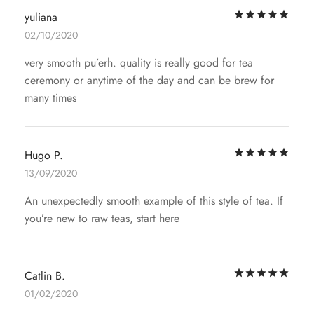
評
yuliana
02/10/2020
very smooth pu’erh. quality is really good for tea
ceremony or anytime of the day and can be brew for
many times
評
Hugo P.
13/09/2020
An unexpectedly smooth example of this style of tea. If
you’re new to raw teas, start here
評
Catlin B.
01/02/2020