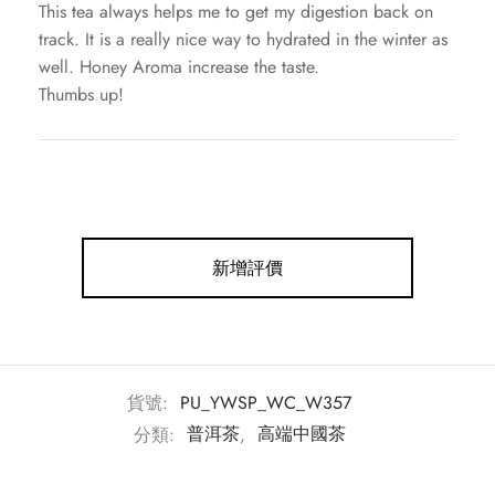
This tea always helps me to get my digestion back on
track. It is a really nice way to hydrated in the winter as
well. Honey Aroma increase the taste.
Thumbs up!
新增評價
貨號:
PU_YWSP_WC_W357
分類:
普洱茶
,
高端中國茶