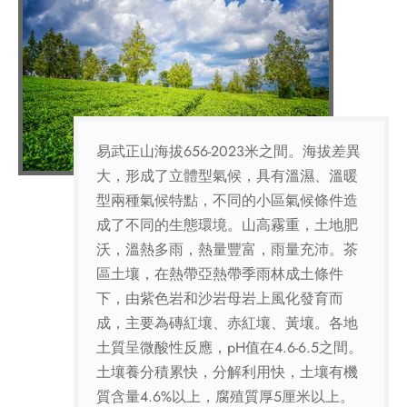
易武正山海拔656-2023米之間。海拔差異
大，形成了立體型氣候，具有溫濕、溫暖
型兩種氣候特點，不同的小區氣候條件造
成了不同的生態環境。山高霧重，土地肥
沃，溫熱多雨，熱量豐富，雨量充沛。茶
區土壤，在熱帶亞熱帶季雨林成土條件
下，由紫色岩和沙岩母岩上風化發育而
成，主要為磚紅壤、赤紅壤、黃壤。各地
土質呈微酸性反應，pH值在4.6-6.5之間。
土壤養分積累快，分解利用快，土壤有機
質含量4.6%以上，腐殖質厚5厘米以上。