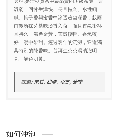
著稱,是清朝貢茶中最昂貴的頂級茶葉。苦
澀弱，回甘生津快、長且持久、水性細
膩。梅子香與蜜香中滲透著幽瀾香，穀雨
前後所採芽茶味淡香入荷，而且香氣掛杯
且持久。湯色金黃，苦澀較輕、香氣較
好，湯中帶甜。經過幾年的沉澱，它還獨
具特別的陳香味。普洱生茶茶湯清澈明
亮，顏色明黃。
味道:
果香
,
甜味
,
花香
,
苦味
如何沖泡