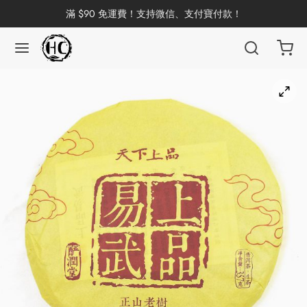
滿 $90 免運費！支持微信、支付寶付款！
返回
返回
返回
返回
返回
返回
返回
返回
返回
國茶
洱茶
產地分類
品牌分類
咖啡因含量分類
類別分類
味道分類
具及周邊
杯
茶
China
杯
茶
杯
花茶
古茶坊
香
套裝
器具