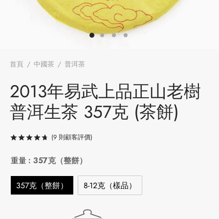
牌
堂
存儲
中國茶
省
味
首頁
/
中國茶
/
普洱茶
/
2013年易武上品正山老樹普洱生茶
357克 (茶餅)
2013年易武上品正山老樹
樣品
香
普洱生茶 357克 (茶餅)
地分類
牌分類
味
(
9
則顧客評價)
評分
/ 5，已有
9
位顧客進行評分
啡因含量分類
重量
: 357克（整餅）
別分類
357克（整餅）
8-12克（樣品）
道分類