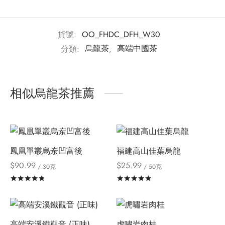
貨號:
OO_FHDC_DFH_W30
分類:
烏龍茶
,
高端中國茶
相似烏龍茶推薦
鳳凰單叢烏岽凹富後
福建高山佳葉烏龍
$
90.99
$
25.99
/ 30克
/ 50克
評分
滿分 5
評分
滿分 5
高端安溪鐵觀音 (正味)
虎嘯岩肉桂