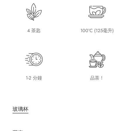
4 茶匙
100°C (125毫升)
1-2 分鐘
品茶！
玻璃杯