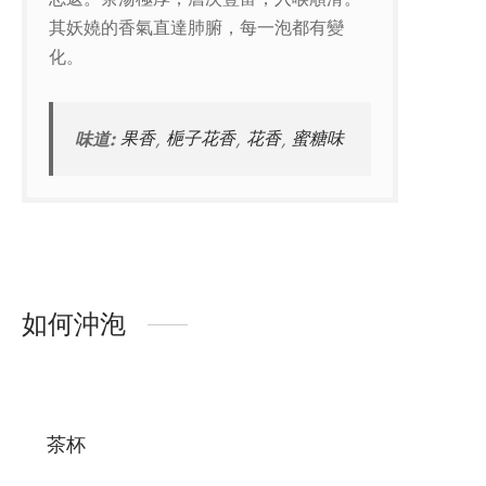
其妖嬈的香氣直達肺腑，每一泡都有變
化。
味道:
果香
,
梔子花香
,
花香
,
蜜糖味
如何沖泡
茶杯