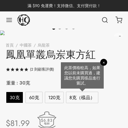
滿 $90 免運費！支持微信、支付寶付款！
返回
返回
返回
返回
返回
返回
返回
返回
返回
首頁
/
中國茶
/
烏龍茶
/
鳳凰單叢烏岽東方紅
國茶
洱茶
產地分類
品牌分類
咖啡因含量分類
類別分類
味道分類
具及周邊
杯
鳳凰單叢烏岽東方紅
×
茶
China
杯
此茶價格較高，如果
(
2
則顧客評價)
評分
/ 5，已有
2
位顧客進行評分
您以前未購買過，建
議您先購買樣品進行
茶
杯
重量
: 30克
嘗試。
30克
60克
120克
8克（樣品）
花茶
古茶坊
香
套裝
$6.83
$
81.99
器具
每杯