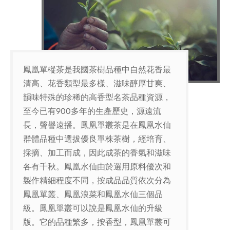
鳳凰單樅茶是我國茶樹品種中自然花香最
清高、花香類型最多樣、滋味醇厚甘爽、
韻味特殊的珍稀的高香型名茶品種資源，
至今已有900多年的生產歷史，源遠流
長，聲譽遠播。鳳凰單叢茶是在鳳凰水仙
群體品種中選拔優良單株茶樹，經培育、
採摘、加工而成，因此成茶的香氣和滋味
各有千秋。鳳凰水仙由於選用原料優次和
製作精細程度不同，按成品品質依次分為
鳳凰單叢、鳳凰浪菜和鳳凰水仙三個品
級。鳳凰單叢可以說是鳳凰水仙的升級
版。它的品種繁多，按香型，鳳凰單叢可