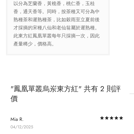
以分為芝蘭香，黃桅香，桃仁香，玉桂
香，通天香等。同時，按茶種又可分為中
熟種茶和遲熟種茶，比如穀雨至立夏前後
才採摘的宋種八仙和老仙翁屬於遲熟種。
此東方紅鳳凰單叢每年只採摘一次，因此
產量稀少，價格高。
鳳凰單叢烏岽東方紅
共有 2 則評
價
評
Mia R.
04/12/2025