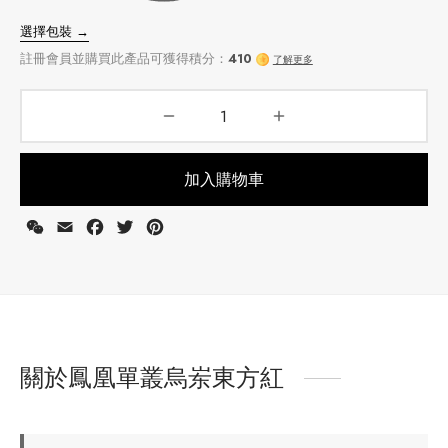
牌
堂
存儲
中國茶
省
味
選擇包裝 →
樣品
香
加入購物車
註冊會員並購買此產品可獲得積分：
410
了解更多
地分類
WeChat
Email
Facebook
Twitter
Pinterest
牌分類
味
啡因含量分類
關於鳳凰單叢烏岽東方紅
別分類
道分類