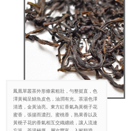
鳳凰單叢茶外形條索粗壯，勻整挺直，色
澤黃褐呈鱔魚皮色，油潤有光。茶湯色澤
清透，金黃油亮。東方紅香氣為黃梔子花
蜜香，張揚而濃烈。蜜桃香，熟果香以及
黃梔子花的香氣相互交織纏繞，讓人流連
忘返。茶湯極厚，層次豐富，入喉順滑。