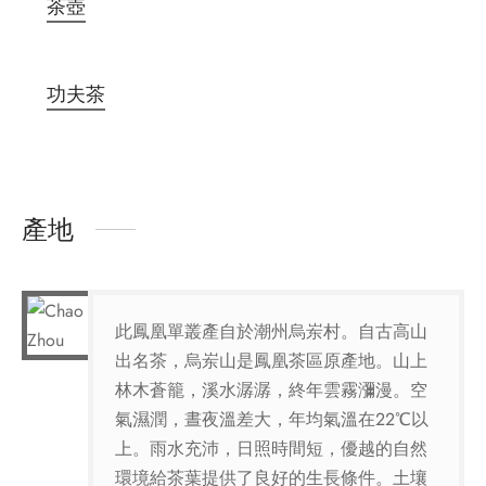
茶壺
功夫茶
產地
此鳳凰單叢產自於潮州烏岽村。自古高山
出名茶，烏岽山是鳳凰茶區原產地。山上
林木蒼籠，溪水潺潺，終年雲霧瀰漫。空
氣濕潤，晝夜溫差大，年均氣溫在22℃以
上。雨水充沛，日照時間短，優越的自然
環境給茶葉提供了良好的生長條件。土壤