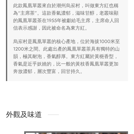
此款鳳凰單叢來自於潮州烏岽村，叫做東方紅也稱
為“主席茶”。這款香氣濃郁，滋味甘醇，老叢味顯
的鳳凰單叢茶在1955年被獻給毛主席，主席命人回
信表示感謝，因此被命名為東方紅。
烏岽村是鳳凰單叢的核心產地，位於海拔1000米至
1200米之間。此處出產的鳳凰單叢茶具有獨特的山
韻，極其耐泡，香氣醇厚。東方紅屬於黃梔香型，
香氣是近乎妖嬈的，比一般的黃枝香鳳凰單叢更加
奔放濃郁，層次豐富，回甘持久。
外觀及味道