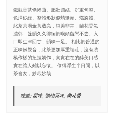
鐵觀音茶條捲曲、肥壯圓結、沉重勻整、
色澤砂綠、整體形狀似蜻蜓頭、螺旋體。
此茶茶湯金黃透亮，純美非常，蘭花香氣
濃郁，餘韻久久徘徊於喉頭留戀不去。入
口即生津回甘，韻味十足。 相比於普通的
正味鐵觀音，此茶更加厚重端莊，沒有裝
模作樣的扭捏嬌作，實實在在的醇美口感
實在讓人難以忘懷。 偷得浮生半日閒，以
茶會友，妙哉妙哉
味道:
甜味
,
礦物質味
,
蘭花香