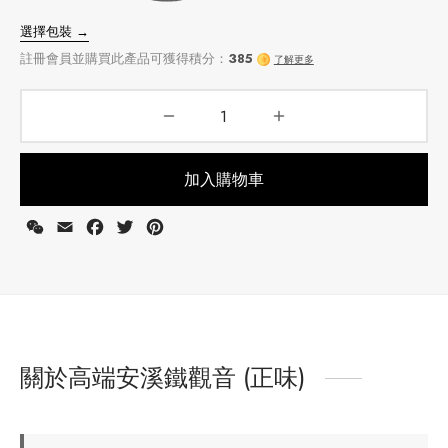
牌
堂
存儲
中國茶
省
味
選擇包裝 →
樣品
香
加入購物車
註冊會員並購買此產品可獲得積分：
385
了解更多
地分類
WeChat
Email
Facebook
Twitter
Pinterest
牌分類
味
啡因含量分類
關於高端安溪鐵觀音 (正味)
別分類
道分類