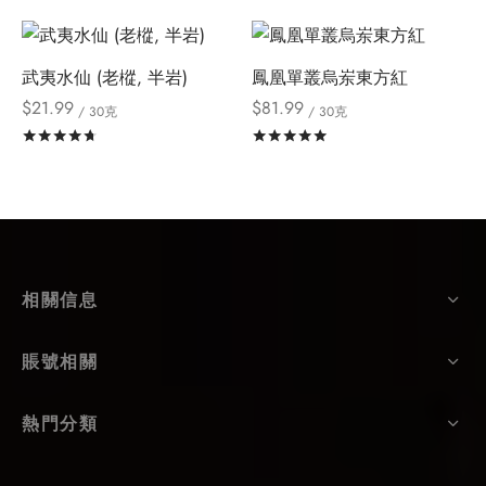
武夷水仙 (老樅, 半岩)
鳳凰單叢烏岽東方紅
$
21.99
$
81.99
/ 30克
/ 30克
評分
滿分 5
評分
滿分 5
相關信息
賬號相關
熱門分類