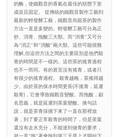
的酶，使鐵觀音的香氣在最佳的狀態下形
成並且固定。 從傳統的鐵觀音製作工藝到
最新的輕發酵工藝，鐵觀音烏龍茶的製作
方法一直是多變的。輕發酵工藝可分為正
炒、消青、拖酸三大類。而“消青”又可分
為“消正”和“消酸”兩大類。這些可能很難
理解,但這些方法之間的主要區別是他們殺
青的時間是不一樣的。這些茶的搖青過程
也不一而同。有的甚至沒有搖青，或者只
有很少的搖青過程。 殺青越晚，茶搖得越
少。由於茶的保水時間更長(不搖青，延遲
殺青)，它會導致鐵觀音變酸。而拖酸，顧
名思義，就是延遲到茶葉變酸。換句話
說，就是茶青採摘下來了一直在那裡放
著，到了要正常殺青的時間了，但是茶葉
還沒有走水充分，不能達到做青的要求，
就一直“拖”著會拖到第三天早上才開始下