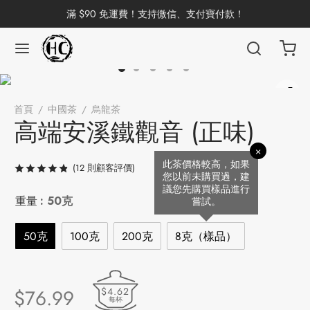
滿 $90 免運費！支持微信、支付寶付款！
返回
返回
返回
返回
返回
返回
返回
返回
返回
首頁
/
中國茶
/
烏龍茶
/
高端安溪鐵觀音 (正味)
國茶
洱茶
產地分類
品牌分類
咖啡因含量分類
類別分類
味道分類
具及周邊
杯
高端安溪鐵觀音 (正味)
×
茶
China
杯
此茶價格較高，如果
(
12
則顧客評價)
評分
/ 5，已有
12
位顧客進行評分
您以前未購買過，建
議您先購買樣品進行
茶
杯
重量
: 50克
嘗試。
50克
100克
200克
8克（樣品）
花茶
古茶坊
香
套裝
$4.62
$
76.99
器具
每杯