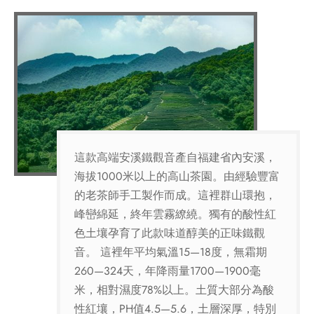
這款高端安溪鐵觀音產自福建省內安溪，
海拔1000米以上的高山茶園。由經驗豐富
的老茶師手工製作而成。這裡群山環抱，
峰巒綿延，終年雲霧繚繞。獨有的酸性紅
色土壤孕育了此款味道醇美的正味鐵觀
音。 這裡年平均氣溫15—18度，無霜期
260—324天，年降雨量1700—1900毫
米，相對濕度78%以上。土質大部分為酸
性紅壤，PH值4.5—5.6，土層深厚，特別