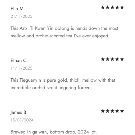
評
Ella M.
21/11/2025
This Anxi Ti Kwan Yin oolong is hands down the most
mellow and orchid-scented tea I’ve ever enjoyed.
評
Ethan C.
14/11/2025
This Tieguanyin is pure gold, thick, mellow with that
incredible orchid scent lingering forever.
評
James B.
15/08/2024
Brewed in gaiwan, bottom drop. 2024 lot.