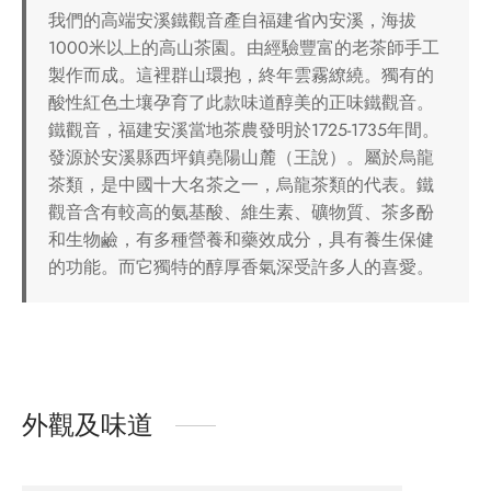
我們的高端安溪鐵觀音產自福建省內安溪，海拔
1000米以上的高山茶園。由經驗豐富的老茶師手工
製作而成。這裡群山環抱，終年雲霧繚繞。獨有的
酸性紅色土壤孕育了此款味道醇美的正味鐵觀音。
鐵觀音，福建安溪當地茶農發明於1725-1735年間。
發源於安溪縣西坪鎮堯陽山麓（王說）。屬於烏龍
茶類，是中國十大名茶之一，烏龍茶類的代表。鐵
觀音含有較高的氨基酸、維生素、礦物質、茶多酚
和生物鹼，有多種營養和藥效成分，具有養生保健
的功能。而它獨特的醇厚香氣深受許多人的喜愛。
外觀及味道