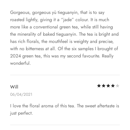
Gorgeous, gorgeous yù tieguanyin, that is to say
roasted lightly, giving it a “jade” colour. It is much
more like a conventional green tea, while still having
the minerality of baked tieguanyin. The tea is bright and
has rich florals, the mouthfeel is weighty and precise,
with no bitterness at all. Of the six samples I brought of
2024 green tea, this was my second favourite. Really
wonderful.
評
Will
06/04/2021
I love the floral aroma of this tea. The sweet aftertaste is
just perfect.