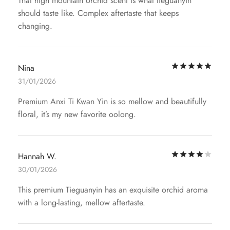
That high mountain orchid scent is what tieguanyin
should taste like. Complex aftertaste that keeps
changing.
評
Nina
31/01/2026
Premium Anxi Ti Kwan Yin is so mellow and beautifully
floral, it’s my new favorite oolong.
評
Hannah W.
30/01/2026
This premium Tieguanyin has an exquisite orchid aroma
with a long-lasting, mellow aftertaste.