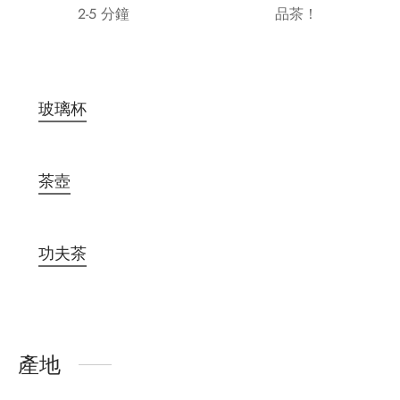
2-5 分鐘
品茶！
玻璃杯
茶壺
功夫茶
產地