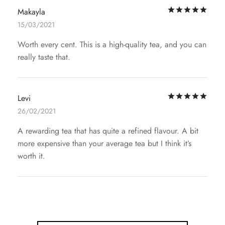
評
Makayla
15/03/2021
Worth every cent. This is a high-quality tea, and you can
really taste that.
評
Levi
26/02/2021
A rewarding tea that has quite a refined flavour. A bit
more expensive than your average tea but I think it’s
worth it.