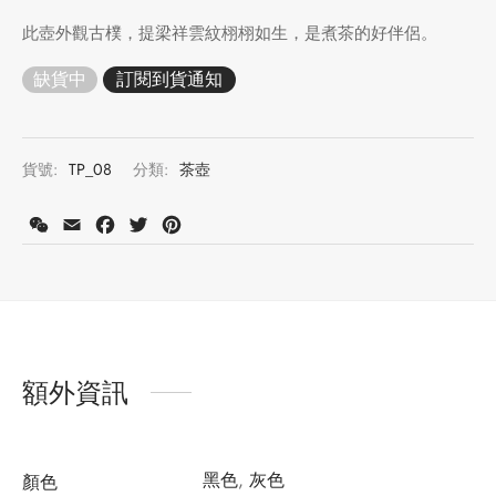
此壺外觀古樸，提梁祥雲紋栩栩如生，是煮茶的好伴侶。
缺貨中
貨號:
TP_08
分類:
茶壺
WeChat
Email
Facebook
Twitter
Pinterest
額外資訊
黑色
,
灰色
顏色