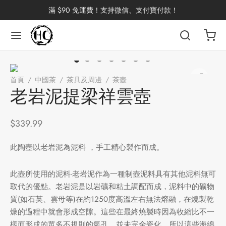
滿 $90 免運費！支持微信、支付寶付款！
返回
返回
返回
返回
返回
返回
返回
返回
返回
首頁
/
中國茶
/
茶具及周邊
/
茶壺
/
老岩泥提梁祥雲壺
國茶
洱茶
產地分類
品牌分類
咖啡因含量分類
類別分類
味道分類
具及周邊
杯
老岩泥提梁祥雲壺
茶
China
杯
$
339.99
茶
杯
此陶壺以老岩泥為泥料 ，手工精心製作而成。
此壺所使用的泥料-老岩泥作為一種制壺泥料具有其他泥料無可
取代的優點。老岩泥是以岩礦和粘土調配而成，泥料中的礦物
花茶
古茶坊
香
套裝
質(如石英、雲母等)在約1250度高溫左右無法熔融，在燒製乾
燥的過程中就會形成空隙。這些在最終燒製時因為收縮比不一
器具
樣而形成的眾多不規則的氣孔，並未完全瓷化，所以這些海綿