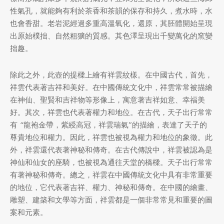
性氣孔，就能夠有利於茶香和茶韻的保存和持久，煮水時，水
牌
也會香甜。老岩泥經過多重高溫氧化，還原，其胚體開始呈現
出原始樸拙、自然粗獷的質感。其色澤呈現出千變萬化的窯變
堂
存儲
拙趣。
中國茶
省
味
除此之外，此壺的提樑上繪有祥雲紋樣。在中國古代，首先，
樣品
香
祥雲代表著吉祥和美好。在中國傳統文化中，祥雲常常被描繪
在神仙、聖賢和吉祥物等形像上，寓意著吉祥如意、幸福美
地分類
好。其次，祥雲也代表著權力和地位。在古代，天子出行常常
有 “龍袍金帶，紫綬高冠，祥雲瑞氣”的描繪，表達了天子的
牌分類
味
尊貴地位和權力。因此，祥雲也被視為權力和地位的象徵。此
外，祥雲還代表著神秘和傳奇。在古代傳說中，祥雲被認為是
啡因含量分類
神仙和仙女的座騎，也被視為通往天堂的橋樑。天子出行常常
有著神秘和傳奇。總之，祥雲在中國傳統文化中具有非常重要
別分類
的地位，它代表著吉祥、權力、神秘和傳奇。在中國的繪畫、
雕塑、建築和文學等方面，祥雲都是一個非常常見和重要的圖
道分類
案和元素。