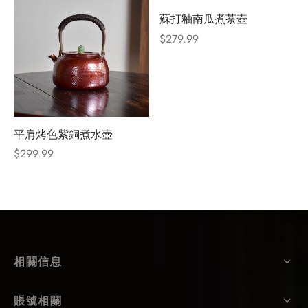
蘇打釉南瓜煮茶壺
$
279.99
平肩烤色紫銅煮水壺
$
299.99
相關信息
賬號相關