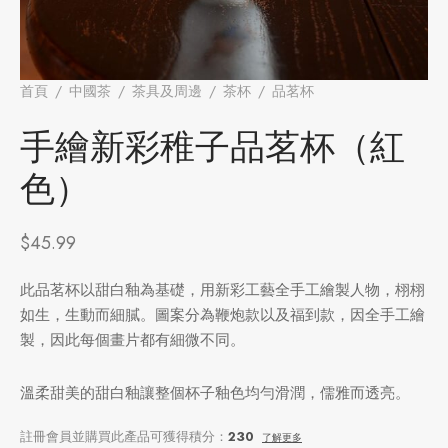
牌
堂
存儲
首頁
/
中國茶
/
茶具及周邊
/
茶杯
/
品茗杯
/
手繪新彩稚子
品茗杯（紅色）
中國茶
省
味
手繪新彩稚子品茗杯（紅
色）
樣品
香
地分類
$
45.99
牌分類
味
此品茗杯以甜白釉為基礎，用新彩工藝全手工繪製人物，栩栩
如生，生動而細膩。圖案分為鞭炮款以及福到款，因全手工繪
啡因含量分類
製，因此每個畫片都有細微不同。
別分類
溫柔甜美的甜白釉讓整個杯子釉色均勻滑潤，儒雅而透亮。
道分類