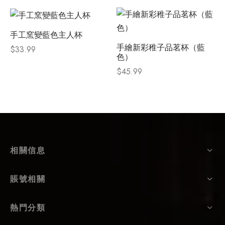
手工窯變藍色主人杯
手繪新彩稚子品茗杯（藍
$
33.99
色）
$
45.99
相關信息
賬號相關
熱門分類