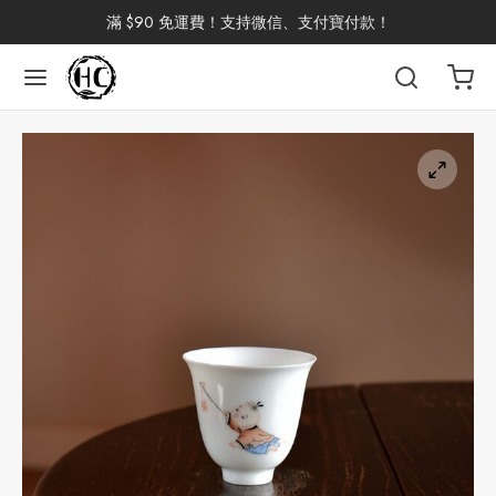
滿 $90 免運費！支持微信、支付寶付款！
返回
返回
返回
返回
返回
返回
返回
返回
返回
國茶
洱茶
產地分類
品牌分類
咖啡因含量分類
類別分類
味道分類
具及周邊
杯
茶
China
杯
茶
杯
花茶
古茶坊
香
套裝
器具