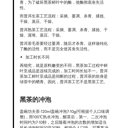
青，为了破坏黑茶鲜叶中的酶，使酶彻底丧失活
性。
而普洱生茶工艺流程：采摘、萎凋、杀青、揉捻、
干燥、蒸压、干燥。
普洱熟茶工艺流程：采摘、萎凋、杀青、揉捻、干
燥、渥堆、蒸压、干燥。
普洱茶毛茶要经过萎凋，随后才杀青。这样做钝化
了酶的活性，而不是完全使其丧失活性。
加工时长不同
再细究，就是原料嫩变的不同，黑茶加工过程中鲜
叶至成品是连续完成的，加工时间长短不一。普洱
茶加工鲜叶至成品是间断的过程，普洱茶的前身是
绿茶中的晒青。因此，普洱茶工艺不是黑茶工艺。
黑茶的冲泡
盖碗功夫茶-120ml盖碗冲泡7-10g(可根据个人口味调
整)，用100℃热水冲泡，醒茶后，第一、二次冲泡
时间约为7-10秒，之后随着冲泡的次数的增加适当
延长冲泡时间10至20秒。根据个人口味，可重复冲