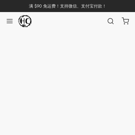
满 $90 免运费！支持微信、支付宝付款！
返回
返回
返回
返回
返回
返回
返回
返回
返回
国茶
洱茶
产地分类
品牌分类
咖啡因含量分类
类别分类
味道分类
具及周边
杯
茶
China
杯
茶
杯
花茶
古茶坊
香
套装
器具