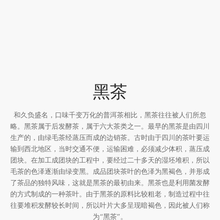
堂
存储
中国茶
味
黑茶
样品
香
地分类
和久负盛名，口味千变万化的普洱茶相比，黑茶往往被人们所忽
略。黑茶属于后发酵茶，属于六大茶类之一。最早的黑茶是由四川
牌分类
味
生产的，由绿毛茶经蒸压而成的边销茶。古时由于四川的茶叶要运
输到西北地区，当时交通不便，运输困难，必须减少体积，蒸压成
啡因含量分类
团块。在加工成团块的工程中，要经过二十多天的湿坯堆积，所以
毛茶的色泽逐渐由绿变黑。成品团块茶叶的色泽为黑褐色，并形成
别分类
了茶品的独特风味，这就是黑茶的最初由来。黑茶也是利用菌发酵
的方式制成的一种茶叶。由于黑茶的原料比较粗老，制造过程中往
往要堆积发酵较长时间，所以叶片大多呈现暗褐色，因此被人们称
道分类
为“黑茶”。