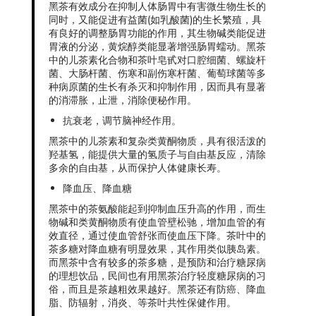
黑茶有效成分在抑制人体肠胃中有害微生物生长的
同时，又能促进有益菌(如乳酸菌)的生长繁殖，具
有良好的调整肠胃功能的作用，其生物碱类能促进
胃液的分泌，黄烷醇类能显著增强肠胃蠕动。黑茶
中的儿茶素化合物和茶叶皂甙对口腔细菌、螺旋杆
菌、大肠杆菌、伤寒和副伤寒杆菌、葡萄球菌等多
种病原菌的生长有杀灭和抑制作用，因而具有显著
的消滞胀，止泄，消除便秘作用。
抗衰老，调节脑神经作用。
黑茶中的儿茶素和复杂类黄酮物质，具有很活泼的
羟基氢，能提供大量的氢质子与自由基反应，清除
多余的自由基，从而保护人体健康长寿。
降血压、降血糖
黑茶中的茶氨酸能起到抑制血压升高的作用，而生
物碱和类黄酮物质有使血管壁松驰，增加血管的有
效直径，通过使血管舒张而使血压下降。茶叶中的
茶多糖对降血糖有明显效果，其作用类似胰岛素。
而黑茶中含有较多的茶多糖，是预防和治疗糖尿病
的理想饮品，民间也有用黑茶治疗轻度糖尿病的习
俗，而且是茶越粗效果越好。黑茶还有防癌、降血
脂、防辐射，消炎、等茶叶共性保健作用。