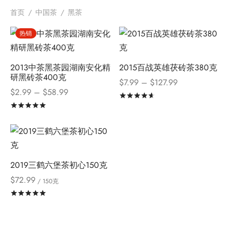
首页
/
中国茶
/
黑茶
热销
2013中茶黑茶园湖南安化精
2015百战英雄茯砖茶380克
研黑砖茶400克
价格范
$
7.99
–
$
127.99
价格范
$
2.99
–
$
58.99
围：
评分
&sol; 5
围：
$7.99
评分
&sol; 5
$2.99
至
至
$127.99
$58.99
2019三鹤六堡茶初心150克
$
72.99
/ 150克
评分
&sol; 5