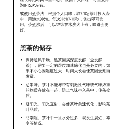
泡8-15次左右。
或使用煮茶法，根据个人口味，取7-10g茶叶投入壶
中，用沸水冲泡。每次冲泡7-10秒，倒出即可饮
用。茶煮沸后，可以继续在木炭火上煮，味道会更
好。
黑茶的储存
保持通风干燥。黑茶因属深度发酵（全发酵
茶），需要一定的湿度加速陈化也是必要的，如
果不小心因湿度过大，时间太长会使茶因受潮而
发霉。
忌串味。茶叶不能与带有刺激性气味或气味浓重
的物质存放在一起，防止气味串入茶中，使茶变
质。
避阳光。阳光直射，会使茶叶急速氧化，影响茶
叶品质。
防潮湿。茶叶中一旦水分过多，就发生腐烂、霉
变等情况。