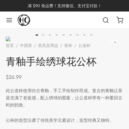
满 $90 免运费！支持微信、支付宝付款！
返回
返回
返回
返回
返回
返回
返回
返回
返回
首页
/
中国茶
/
茶具及周边
/
茶杯
/
公道杯
/
青釉手绘绣球
国茶
洱茶
产地分类
品牌分类
咖啡因含量分类
类别分类
味道分类
具及周边
杯
花公杯
青釉手绘绣球花公杯
茶
China
杯
$
26.99
茶
杯
此公道杯使用仿古青釉，手工手绘制作而成。复古的青釉让茶
器充满了老瓷感，配上绣球的图案，让公道杯带有一种重回古
时的韵致。
花茶
古茶坊
香
套装
公杯的造型沿袭了传统美学元素设计，造型经典又独特。
器具