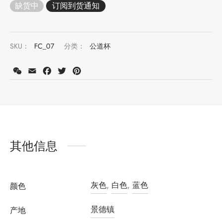
缺货中
堂
存储
SKU：
FC_07
分类：
公道杯
中国茶
味
WeChat
Email
Facebook
Twitter
Pinterest
样品
香
地分类
牌分类
味
其他信息
啡因含量分类
别分类
灰色
,
白色
,
蓝色
颜色
道分类
景德镇
产地