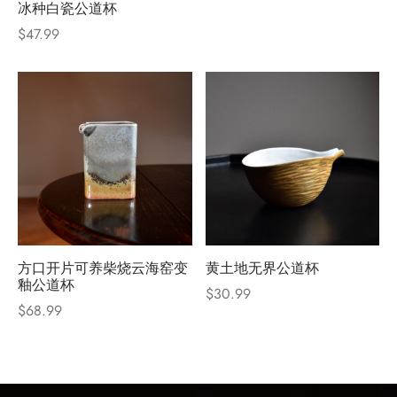
冰种白瓷公道杯
$
47.99
方口开片可养柴烧云海窑变
黄土地无界公道杯
釉公道杯
$
30.99
$
68.99