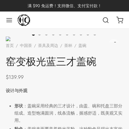
满 $90 免运费！支持微信、支付宝付款！
返回
返回
返回
返回
返回
返回
返回
返回
返回
首页
/
中国茶
/
茶具及周边
/
茶杯
/
盖碗
/
窑变极光蓝三才
国茶
洱茶
产地分类
品牌分类
咖啡因含量分类
类别分类
味道分类
具及周边
杯
盖碗
窑变极光蓝三才盖碗
茶
China
杯
$
139.99
茶
杯
设计与外观
形状
：盖碗采用经典的三才设计，由盖、碗和托盘三部分
花茶
古茶坊
香
套装
组成。造型饱满圆润，线条流畅，握感舒适，既美观又实
用。
器具
釉色
：盖碗表面覆盖着极光蓝釉，这种釉色呈现出丰富的