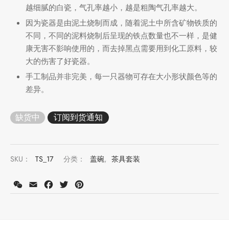
越细腻的白瓷，气孔率越小，越是粗陶气孔率越大。
因为瓷器是由泥土烧制而成，随着泥土中所含矿物铁质的
不同，不同的泥料烧制后呈现的铁点数量也不一样，是健
康无害不影响使用的，而去掉黑点需要用到化工原料，较
大的伤害了好瓷器。
手工制品并非完美，每一只器物可存在大小形状颜色等的
差异。
缺货中
SKU：
TS_17
分类：
盖碗
,
茶具套装
WeChat
Email
Facebook
Twitter
Pinterest