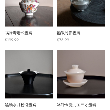
福禄寿老式盖碗
鎏银竹影盖碗
$
199.99
$
75.99
黑釉水月粉引盖碗
冰种玉瓷元宝三才盖碗