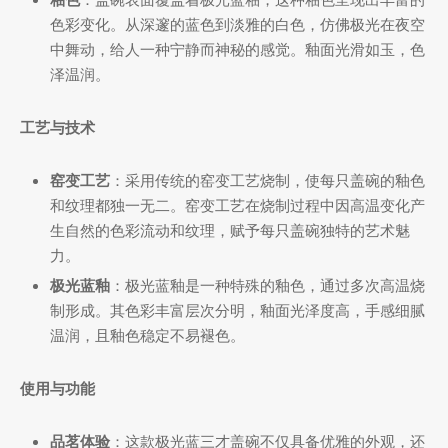
色彩变化。从深邃的蓝色到淡雅的白色，仿佛极光在夜空
中舞动，给人一种宁静而神秘的感觉。釉面光滑如玉，色
泽温润。
堂
存储
中国茶
味
工艺与技术
样品
香
窑变工艺
：采用传统的窑变工艺烧制，使每只盖碗的釉色
和纹理都独一无二。窑变工艺在烧制过程中因高温变化产
地分类
生自然的色彩流动和纹理，赋予每只盖碗独特的艺术魅
力。
牌分类
味
极光蓝釉
：极光蓝釉是一种特殊的釉色，通过多次高温烧
制形成。其色彩丰富层次分明，釉面光泽度高，手感细腻
啡因含量分类
温润，且釉色稳定不易褪色。
别分类
使用与功能
道分类
品茗体验
：这款极光蓝三才盖碗不仅具备优雅的外观，还