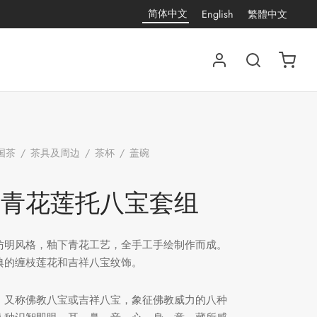
简体中文
English
繁體中文
国茶
/
茶具及周边
/
茶杯
/
盖碗
/
手绘青花莲托八
绘青花莲托八宝套组
仿明风格，釉下青花工艺，全手工手绘制作而成。
典的缠枝莲花和吉祥八宝纹饰。
】又称佛教八宝或吉祥八宝，象征佛教威力的八种