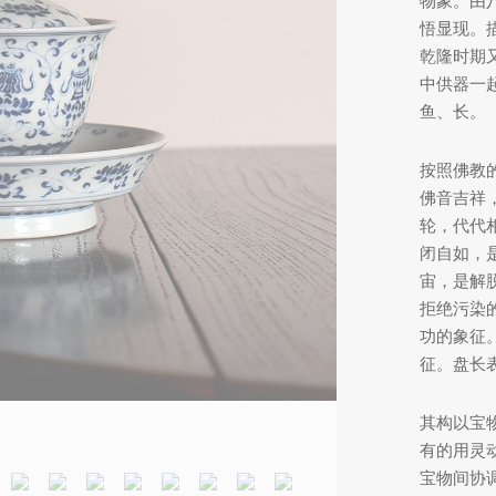
物象。由
悟显现。
乾隆时期
中供器一
鱼、长。
按照佛教
佛音吉祥
轮，代代
闭自如，
宙，是解
拒绝污染
功的象征
征。盘长
其构以宝
有的用灵
宝物间协