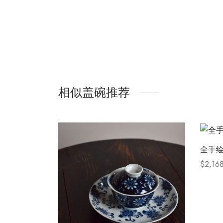
相似盖碗推荐
全手
$
2,16
选择