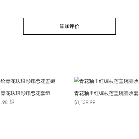
添加评价
绘青花珐琅彩蝶恋花套组
青花釉里红缠枝莲盖碗壶承套
起
8.98
$
1,139.99
选项
Select options