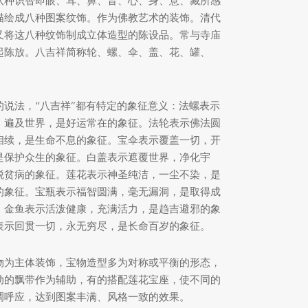
八种识智即眼、耳、鼻、音、心、身、意、藏所感
描绘成八种图案纹饰。作为佛教艺术的装饰。清代
又将这八种纹饰制成立体造型的陈设品。常与寺庙
起陈放。八吉祥简称轮、螺、伞、盖、花、罐、
的说法，“八吉祥”都有特定的象征意义：法螺表示
，遍及世界，是好运常在的象征。法轮表示佛法圆
相续，是生命不息的象征。宝伞表示覆盖一切，开
是保护众生的象征。白盖表示遮覆世界，净化宇
脱贫病的象征。莲花表示神圣纯洁，一尘不染，是
的象征。宝瓶表示福智圆满，毫无漏洞，是取得成
。金鱼表示活泼健康，充满活力，是趋吉避邪的象
表示回贯一切，永无穷尽，是长命百岁的象征。
物为主体装饰，宝物造型多为对称或平衡的形态，
动的飘带作为辅助，有的搭配莲花宝座，使不同的
调呼应，达到图案丰满、风格一致的效果。