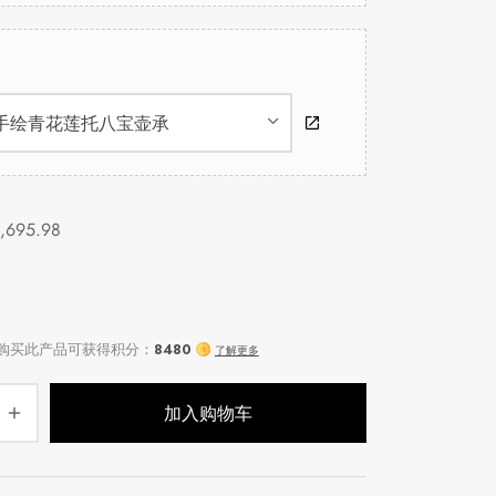
× 手绘青花莲托八宝壶承
1,695.98
加入购物车