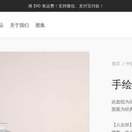
满 $90 免运费！支持微信、支付宝付款！
品
关于我们
图集
首页
/
中
宝套组
手
此套组为
图案为经
【八吉祥