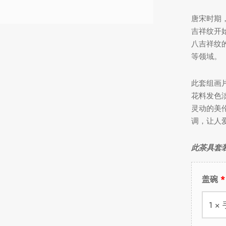
唐宋时期
吉祥纹开
八吉祥纹
等领域。
此套组画
花料发色
灵动的美
调，让人
此茶具套
盖碗
1 