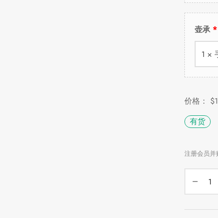
壶承
1 
价格：
$
有货