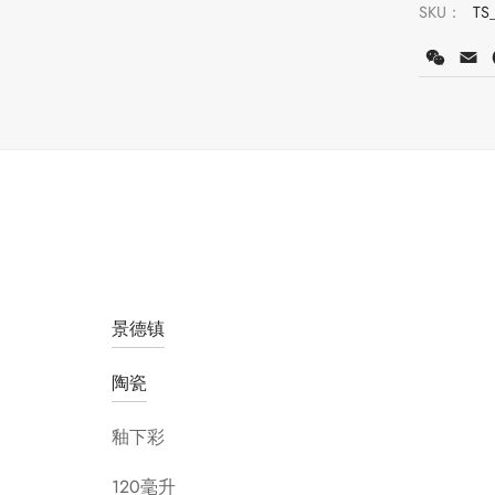
SKU：
TS
WeCh
E
景德镇
陶瓷
釉下彩
120毫升