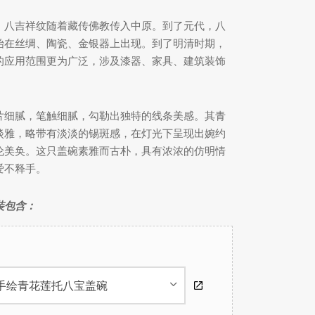
，八吉祥纹随着藏传佛教传入中原。到了元代，八
始在丝绸、陶瓷、金银器上出现。到了明清时期，
的应用范围更为广泛，涉及漆器、家具、建筑装饰
片细腻，笔触细腻，勾勒出独特的线条美感。其青
淡雅，略带有淡淡的锡斑感，在灯光下呈现出婉约
伦美奂。这只盖碗素雅而古朴，具有浓浓的仿明情
爱不释手。
装包含：
× 手绘青花莲托八宝盖碗