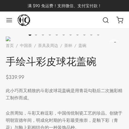
满 $90 免运费！支持微信、支付宝付款！
返回
返回
返回
返回
返回
返回
返回
返回
返回
首页
/
中国茶
/
茶具及周边
/
茶杯
/
盖碗
/
手绘斗彩皮球花
国茶
洱茶
产地分类
品牌分类
咖啡因含量分类
类别分类
味道分类
具及周边
杯
盖碗
手绘斗彩皮球花盖碗
茶
China
杯
$
339.99
茶
杯
此小巧而又精致的斗彩皮球花盖碗是用青花勾勒后二次施彩精
工制作而成。
花茶
古茶坊
香
套装
众所周知，斗彩又称逗彩，中国传统制瓷工艺的珍品。创烧于
明朝宣德年间，明成化时期的斗彩最受推崇，是釉下彩（青
器具
花）与釉上彩相结合的一种装饰品种。