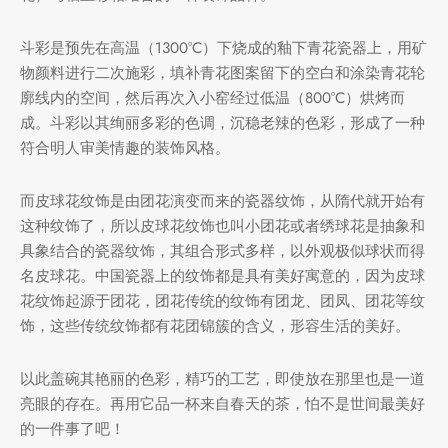
斗彩是预先在高温（1300°C）下烧成的釉下青花瓷器上，用矿
物颜料进行二次施彩，填补青花图案留下的空白和涂染青花轮
堂
存储
廓线内的空间，然后再次入小窑经过低温（800°C）烘烤而
成。斗彩以其绚丽多彩的色调，沉稳老辣的色彩，形成了一种
中国茶
味
符合明人审美情趣的装饰风格。
样品
香
而皮球花纹饰是由团花演变而来的瓷器纹饰，从隋代就开始有
地分类
这种纹饰了，所以皮球花纹饰也叫小团花或者绣球花是抽象和
具象结合的瓷器纹饰，其组合形式多样，以外观极似球状而得
牌分类
味
名皮球花。中国瓷器上的纹饰都是具有美好寓意的，因为皮球
花纹饰起源于团花，团花传统的纹饰有团龙、团凤、团花等纹
啡因含量分类
饰，这些传统纹饰都有花团锦簇的含义，形容生活的美好。
别分类
以此盖碗其艳丽的色彩，精巧的工艺，即使放在那里也是一道
亮眼的存在。再用它品一杯来自春天的茶，怕不是世间最美好
道分类
的一件事了吧！