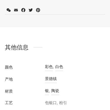
注册会员并购买此产品可获得积分：
3500
了解更多
WeChat
Email
Facebook
Twitter
Pinterest
其他信息
彩色
,
白色
颜色
景德镇
产地
银
,
陶瓷
材质
工艺
包银口, 粉引