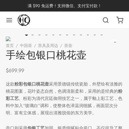
满 $90 免运费！支持微信、支付宝付款！
返回
返回
返回
返回
返回
返回
返回
返回
返回
首页
/
中国茶
/
茶具及周边
/
茶壶
/
手绘包银口桃花壶
国茶
洱茶
产地分类
品牌分类
咖啡因含量分类
类别分类
味道分类
具及周边
杯
手绘包银口桃花壶
茶
China
杯
$
699.99
茶
杯
这款
粉彩包银口桃花壶
采用景德镇传统瓷胎，外壁绘有淡雅的
桃花图案，花叶姿态自然，色调清新柔和，采用的是经典的
粉
彩工艺
。粉彩为清代宫廷御用技艺之一，属于釉上彩工艺，色
料中加入“玻璃白”调和，使整体色泽温润细腻，画面层次分
花茶
古茶坊
香
套装
明、富有立体感，展现出清雅脱俗的东方美学。
器具
壶口则采用
包银工艺
加固，银质细腻贴合瓷口，不仅提升了整