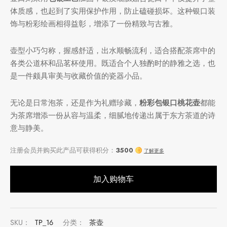
体质感，也起到了实用保护作用，防止磕碰损坏。这种银口装
饰与粉彩绘画相得益彰，增添了一份精致与古雅。
堂
存储
壶型小巧匀称，握感舒适，出水顺畅流利，适合搭配茶席中的
中国茶
味
各类公道杯和品茗杯使用。既适合个人独酌时的静雅之选，也
是一件颇具审美与收藏价值的瓷器小品。
样品
香
无论是日常泡茶，还是作为礼赠珍藏，
粉彩包银口桃花壶
都能
地分类
为茶席增添一份从容与温柔，细腻地传递出属于东方茶道的诗
意与静美。
牌分类
味
啡因含量分类
加入购物车
别分类
道分类
SKU：
TP_16
分类：
茶壶