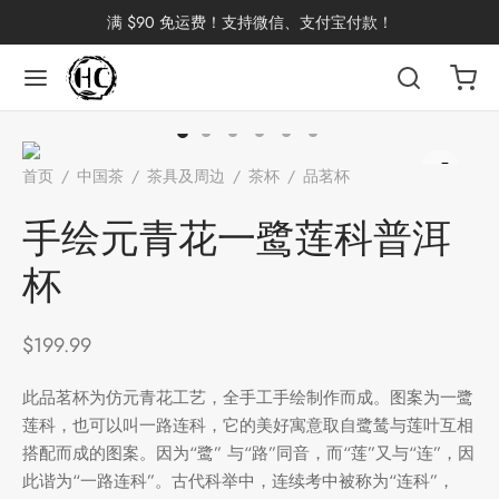
满 $90 免运费！支持微信、支付宝付款！
返回
返回
返回
返回
返回
返回
返回
返回
返回
首页
/
中国茶
/
茶具及周边
/
茶杯
/
品茗杯
/
手绘元青花一
国茶
洱茶
产地分类
品牌分类
咖啡因含量分类
类别分类
味道分类
具及周边
杯
鹭莲科普洱杯
手绘元青花一鹭莲科普洱
茶
China
杯
杯
茶
杯
$
199.99
此品茗杯为仿元青花工艺，全手工手绘制作而成。图案为一鹭
花茶
古茶坊
香
套装
莲科，也可以叫一路连科，它的美好寓意取自鹭鸶与莲叶互相
搭配而成的图案。因为“鹭” 与“路”同音，而“莲”又与“连”，因
器具
此谐为“一路连科”。古代科举中，连续考中被称为“连科”，