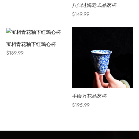
八仙过海老式品茗杯
$
149.99
宝相青花釉下红鸡心杯
$
189.99
手绘万花品茗杯
$
195.99