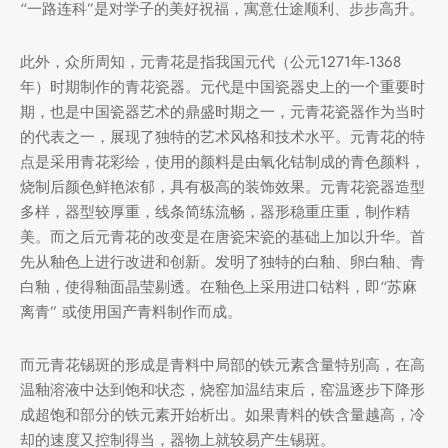
“一路连科”是对学子的美好祝福，寓意仕途顺利、步步高升。
此外，众所周知，元青花是指我国元代（公元1271年-1368
堂
存储
年）时期制作的青花瓷器。元代是中国瓷器史上的一个重要时
期，也是中国瓷器艺术的鼎盛时期之一，元青花瓷器作为当时
中国茶
味
的代表之一，展现了独特的艺术风格和技术水平。元青花的特
点是采用青花彩绘，使用的颜料是由氧化钴制成的青色颜料，
样品
香
烧制后颜色鲜艳浓郁，具有极高的装饰效果。元青花瓷器造型
多样，器型较厚重，线条简练流畅，器形稳重庄重，制作精
地分类
美。而之后元青花的改变是在唐瓷宋瓷的基础上加以升华。首
先从釉色上进行改进和创新。发明了独特的白釉、卵白釉、青
牌分类
味
白釉，使得釉面晶莹剔透。在釉色上采用进口钴料，即“苏麻
离青” 或使用国产青料制作而成。
啡因含量分类
而元青花锡斑的形成是青料中局部的铁元素含量特别高，在高
别分类
温釉溶液中达到饱和状态，烧窑加温结束后，窑温逐步下降形
成超饱和部分的铁元素开始析出。如果青料的铁含量越高，冷
道分类
却的速度又控制得当，器物上就较易产生锡斑。