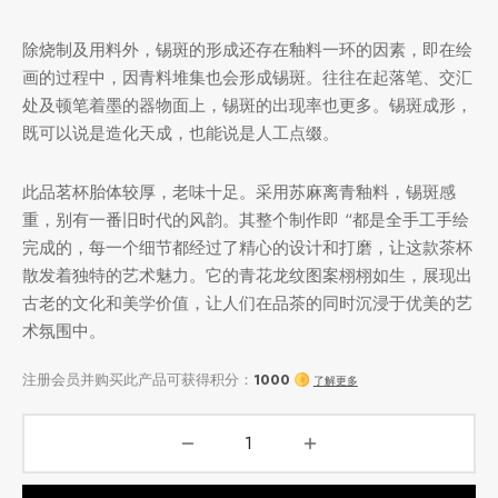
除烧制及用料外，锡斑的形成还存在釉料一环的因素，即在绘
画的过程中，因青料堆集也会形成锡斑。往往在起落笔、交汇
处及顿笔着墨的器物面上，锡斑的出现率也更多。锡斑成形，
既可以说是造化天成，也能说是人工点缀。
此品茗杯胎体较厚，老味十足。采用苏麻离青釉料，锡斑感
重，别有一番旧时代的风韵。其整个制作即 “都是全手工手绘
完成的，每一个细节都经过了精心的设计和打磨，让这款茶杯
散发着独特的艺术魅力。它的青花龙纹图案栩栩如生，展现出
古老的文化和美学价值，让人们在品茶的同时沉浸于优美的艺
术氛围中。