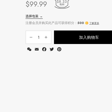
$8.33
$
99.99
每杯
加入购物车
WeChat
Email
Facebook
Twitter
Pinterest