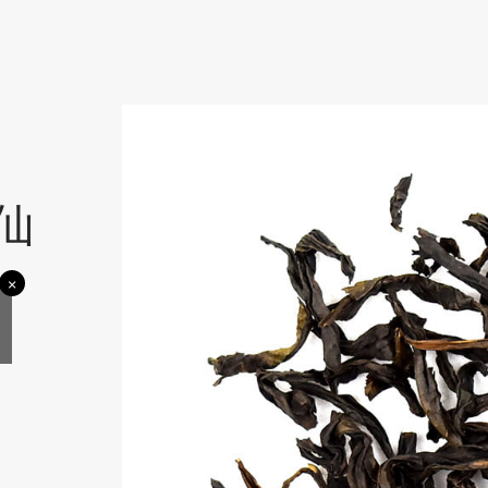
仙
×
价