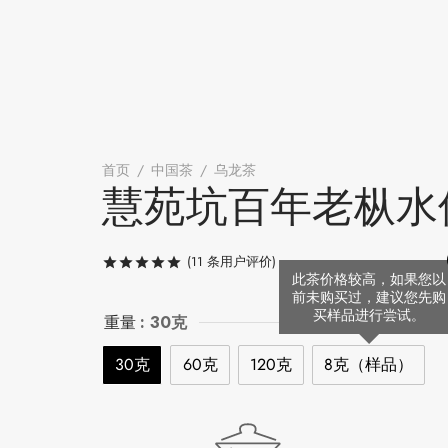
首页
/
中国茶
/
乌龙茶
/
慧苑坑百年老枞水仙
慧苑坑百年老枞水
(
11
条用户评价)
评级
/ 5，已有
11
位客户进行了评
此茶价格较高，如果您以
前未购买过，建议您先购
买样品进行尝试。
重量
: 30克
30克
60克
120克
8克（样品）