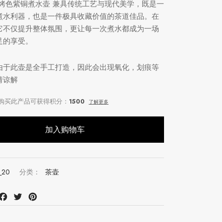
肩烤色紫铜煮水壶 兼具传统工艺与现代美学，既是一
煮水利器，也是一件极具收藏价值的茶道佳品。在
它不仅提升整体氛围，更让每一次煮水都成为一场
足的享受。
由于此壶是全手工打造，因此会出现氧化，划痕等
请谅解
加入购物车
_20
分类：
茶壶
at
mail
Facebook
Twitter
Pinterest