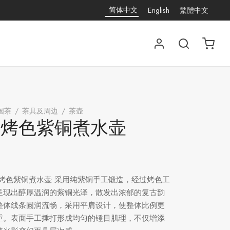
简体中文
English
繁體中文
国茶
/
茶具及周边
/
茶壶
/
平肩烤色紫铜煮水壶
肩烤色紫铜煮水壶
肩烤色紫铜煮水壶 采用纯紫铜手工锻造，经过烤色工
呈现出醇厚温润的紫铜光泽，散发出浓郁的复古韵
整体线条圆润流畅，采用平肩设计，使整体比例更
重。表面手工捶打形成均匀的锤目肌理，不仅增添