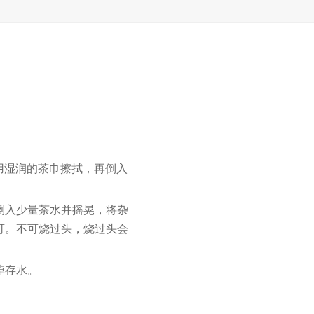
注册会员并购买此产品可获得积分：
1500
用湿润的茶巾擦拭，再倒入
倒入少量茶水并摇晃，将杂
可。不可烧过头，烧过头会
掉存水。
。