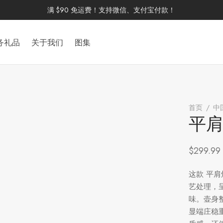
满 $90 免运费！支持微信、支付宝付款！
务礼品
关于我们
图集
首页
/
中
平
$
299.99
这款 平
艺处理，
味。壶身
显端庄稳