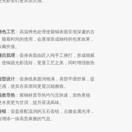
使光影变幻更具层次感。
烤色工艺
：高温烤色处理使紫铜表面呈现深邃的古
，随着时间的使用，会逐渐形成独特的包浆效果，
收藏价值。
锤目肌理
：壶身表面由匠人纯手工捶打，形成细腻
，使铜器光影流转，更显工艺之美，同时增强散热
。
壶型设计
：壶身线条圆润饱满，肩部平缓舒展，提
定感，使其在茶席间更显沉稳雅致。
高效导热
：紫铜材质导热均匀且快速，加热更稳
使水质更为甘润，提升茶汤风味。
壶钮
：壶盖搭配温润的玉石壶钮，点缀金属光泽，
壶增添一抹高贵典雅的气息。