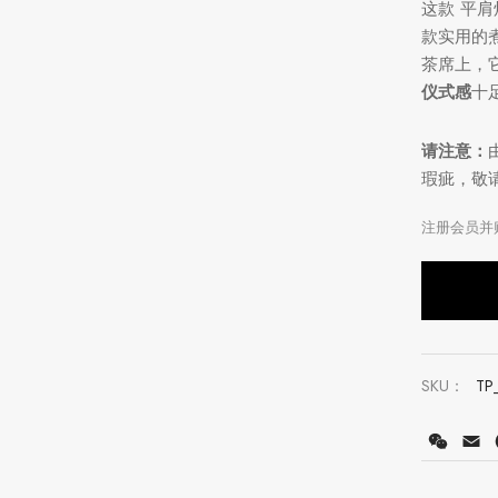
这款 平
款实用的
茶席上，
仪式感
十
请注意：
瑕疵，敬
SKU：
TP
WeCh
E