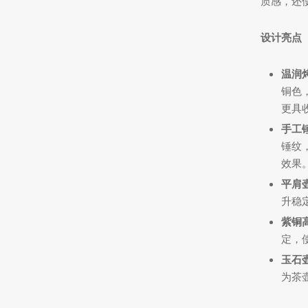
质感，还
设计亮点
温润
铜色
更具
手工
锤纹
效果
平肩
升稳
紫铜
定，
玉石
为茶