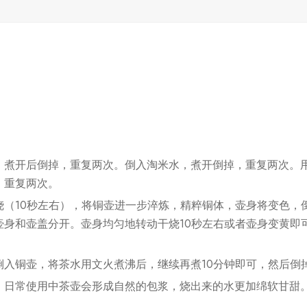
，煮开后倒掉，重复两次。倒入淘米水，煮开倒掉，重复两次。
，重复两次。
烧（10秒左右），将铜壶进一步淬炼，精粹铜体，壶身将变色，
壶身和壶盖分开。壶身均匀地转动干烧10秒左右或者壶身变黄即
茶倒入铜壶，将茶水用文火煮沸后，继续再煮10分钟即可，然后倒
。日常使用中茶壶会形成自然的包浆，烧出来的水更加绵软甘甜