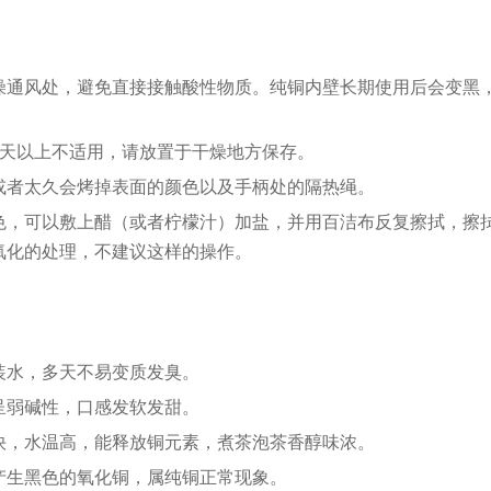
燥通风处，避免直接接触酸性物质。纯铜内壁长期使用后会变黑
4天以上不适用，请放置于干燥地方保存。
或者太久会烤掉表面的颜色以及手柄处的隔热绳。
色，可以敷上醋（或者柠檬汁）加盐，并用百洁布反复擦拭，擦
氧化的处理，不建议这样的操作。
装水，多天不易变质发臭。
呈弱碱性，口感发软发甜。
快，水温高，能释放铜元素，煮茶泡茶香醇味浓。
产生黑色的氧化铜，属纯铜正常现象。