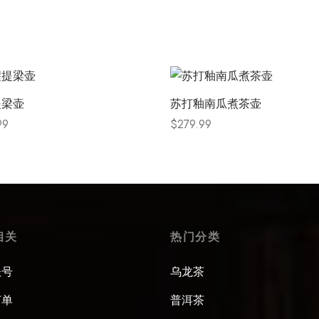
提梁壶
苏打釉南瓜煮茶壶
99
$
279.99
 options
Select options
相关
热门分类
账号
乌龙茶
订单
普洱茶