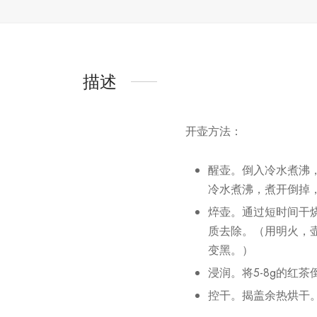
描述
开壶方法：
醒壶。倒入冷水煮沸
冷水煮沸，煮开倒掉
焠壶。通过短时间干
质去除。（用明火，
变黑。）
浸润。将5-8g的红
控干。揭盖余热烘干