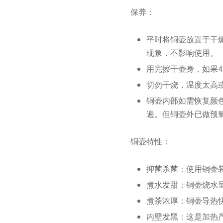
保养：
平时将铜壶放置于干
现象，不影响使用。
用完擦干壶身，如果
切勿干烧，温度太高
铜壶内部如需恢复颜
遍。但铜壶外已做预
铜壶特性：
抑菌杀菌：使用铜壶
煮水发甜：铜壶烧水
煮茶浓厚：铜壶导热
内壁发黑：这是加热