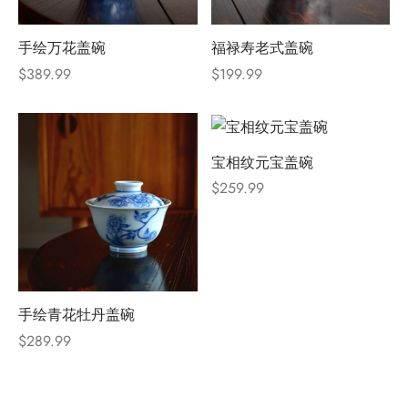
手绘万花盖碗
福禄寿老式盖碗
$
389.99
$
199.99
宝相纹元宝盖碗
$
259.99
手绘青花牡丹盖碗
$
289.99