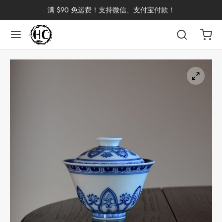
满 $90 免运费！支持微信、支付宝付款！
返回
返回
返回
返回
返回
返回
返回
返回
返回
国茶
洱茶
产地分类
品牌分类
咖啡因含量分类
类别分类
味道分类
具及周边
杯
茶
China
杯
茶
杯
花茶
古茶坊
香
套装
器具