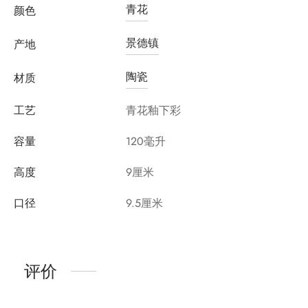
青花
颜色
景德镇
产地
陶瓷
材质
工艺
青花釉下彩
容量
120毫升
高度
9厘米
口径
9.5厘米
评价