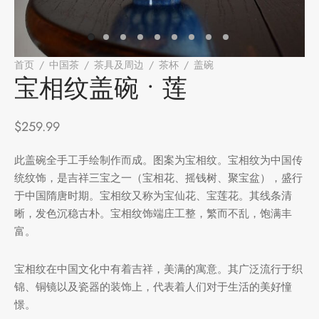
堂
存储
首页
/
中国茶
/
茶具及周边
/
茶杯
/
盖碗
/
宝相纹盖碗 • 莲
宝相纹盖碗 • 莲
中国茶
味
样品
香
$
259.99
地分类
此盖碗全手工手绘制作而成。图案为宝相纹。宝相纹为中国传
统纹饰，是吉祥三宝之一（宝相花、摇钱树、聚宝盆），盛行
牌分类
味
于中国隋唐时期。宝相纹又称为宝仙花、宝莲花。其线条清
晰，发色沉稳古朴。宝相纹饰端庄工整，繁而不乱，饱满丰
啡因含量分类
富。
别分类
宝相纹在中国文化中有着吉祥，美满的寓意。其广泛流行于织
锦、铜镜以及瓷器的装饰上，代表着人们对于生活的美好憧
道分类
憬。