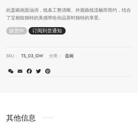
此盖碗画面油润，线条工整清晰。外观曲线流畅而简约，结合
了宝相纹独特的美感带给你品茶时独特的享受。
缺货中
SKU：
TS_03_GW
分类：
盖碗
WeChat
Email
Facebook
Twitter
Pinterest
其他信息