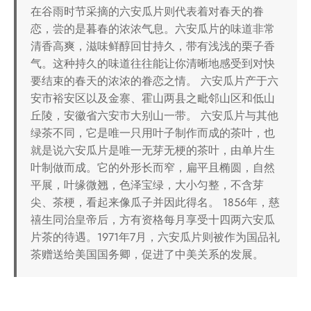
在谷雨时节采摘的六安瓜片则代表着对春天的眷
恋，尝的是暮春的浓浓气息。六安瓜片的味道非常
清香高爽，滋味鲜醇回甘持久，带有浅浅的栗子香
气。这种持久的味道往往能让你清晰地感受到对快
要结束的春天的浓浓的眷恋之情。 六安瓜片产于六
安市裕安区以及金寨、霍山两县之毗邻山区和低山
丘陵，安徽省六安市大别山一带。 六安瓜片与其他
绿茶不同，它是唯一只用叶子制作而成的茶叶，也
就是说六安瓜片是唯一无芽无梗的茶叶，由单片生
叶制做而成。它的外形长而窄，扁平且椭圆，自然
平展，叶缘微翘，色泽宝绿，大小匀整，不含芽
尖、茶梗，看起来像瓜子并因此得名。 1856年，慈
禧生同治皇帝后，方有资格每月享受十四两六安瓜
片茶的待遇。1971年7月，六安瓜片则被作为国品礼
茶赠送给美国国务卿，促进了中美关系的发展。