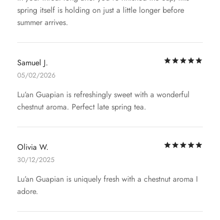
spring itself is holding on just a little longer before
summer arrives.
评
Samuel J.
05/02/2026
Lu’an Guapian is refreshingly sweet with a wonderful
chestnut aroma. Perfect late spring tea.
评
Olivia W.
30/12/2025
Lu’an Guapian is uniquely fresh with a chestnut aroma I
adore.