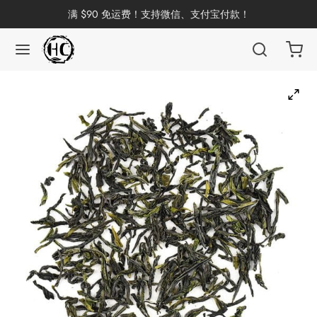
满 $90 免运费！支持微信、支付宝付款！
返回
返回
返回
返回
返回
返回
返回
返回
返回
国茶
洱茶
产地分类
品牌分类
咖啡因含量分类
类别分类
味道分类
具及周边
杯
茶
China
杯
茶
杯
花茶
古茶坊
香
套装
器具