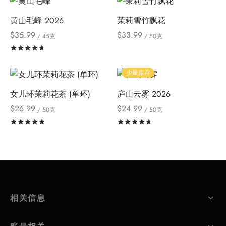
黄山毛峰 2026
茉莉雪竹飘花
$
35.99
$
33.99
/ 45克
/ 50克
评分
&sol; 5
少量库存
女儿环茉莉花茶 (单环)
庐山云雾 2026
$
26.99
$
24.99
/ 50克
/ 50克
评分
&sol; 5
评分
&sol; 5
相关信息