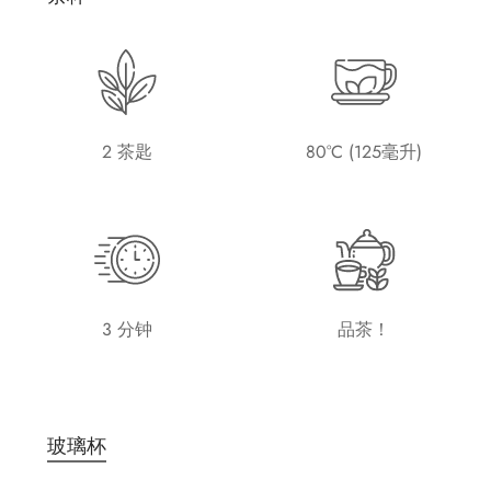
2 茶匙
80°C (125毫升)
3 分钟
品茶！
玻璃杯