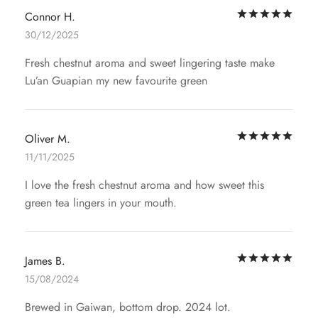
评
Connor H.
30/12/2025
Fresh chestnut aroma and sweet lingering taste make
Lu’an Guapian my new favourite green
评
Oliver M.
11/11/2025
I love the fresh chestnut aroma and how sweet this
green tea lingers in your mouth.
评
James B.
15/08/2024
Brewed in Gaiwan, bottom drop. 2024 lot.