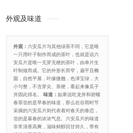
外观及味道
外观：
六安瓜片与其他绿茶不同，它是唯
一只用叶子制作而成的茶叶，也就是说六
安瓜片是唯一无芽无梗的茶叶，由单片生
叶制做而成。它的外形长而窄，扁平且椭
圆，自然平展，叶缘微翘，色泽宝绿，大
小匀整，不含芽尖、茶梗，看起来像瓜子
并因此得名。
味道：
如果说吃龙井和碧螺
春茶尝的是早春的味道，那么在谷雨时节
采摘的六安瓜片则代表着对春天的眷恋，
尝的是暮春的浓浓气息。六安瓜片的味道
非常清香高爽，滋味鲜醇回甘持久，带有