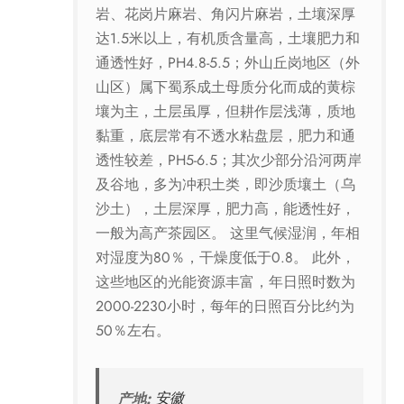
岩、花岗片麻岩、角闪片麻岩，土壤深厚
达1.5米以上，有机质含量高，土壤肥力和
通透性好，PH4.8-5.5；外山丘岗地区（外
山区）属下蜀系成土母质分化而成的黄棕
壤为主，土层虽厚，但耕作层浅薄，质地
黏重，底层常有不透水粘盘层，肥力和通
透性较差，PH5-6.5；其次少部分沿河两岸
及谷地，多为冲积土类，即沙质壤土（乌
沙土），土层深厚，肥力高，能透性好，
一般为高产茶园区。 这里气候湿润，年相
对湿度为80％，干燥度低于0.8。 此外，
这些地区的光能资源丰富，年日照时数为
2000-2230小时，每年的日照百分比约为
50％左右。
产地:
安徽