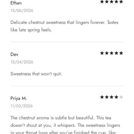
评
Ethan
15/06/2026
Delicate chestnut sweetness that lingers forever. Tastes
like late spring feels.
评
Dev
15/04/2026
Sweetness that won’t quit.
评
Priya M.
11/03/2026
The chestnut aroma is subtle but beautiful. This tea
doesn’t shout at you, it whispers. The sweetness lingers
in your throat long after you’ve finished the cup, like