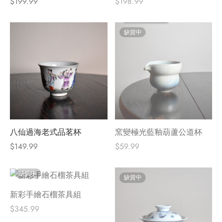
$
199.99
$
198.99
缺貨中
八仙過海老式品茗杯
窯變極光藍釉葫蘆公道杯
$
149.99
$
59.99
缺貨中
缺貨中
新彩手繪石榴茶具組
$
345.99