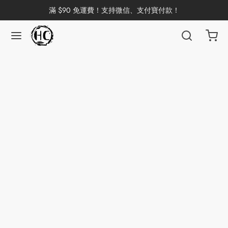
滿 $90 免運費！支持微信、支付寶付款！
返回
返回
返回
返回
返回
返回
返回
返回
返回
國茶
洱茶
產地分類
品牌分類
咖啡因含量分類
類別分類
味道分類
具及周邊
杯
茶
China
杯
茶
杯
花茶
古茶坊
香
套裝
器具