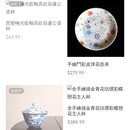
缺貨中
窯變極光藍釉高款葫蘆公道
杯
$
65.99
手繪鬥彩皮球花壺承
$
279.99
缺貨中
全手繪描金青花琺瑯彩蝶戀
花主人杯
$
588.99