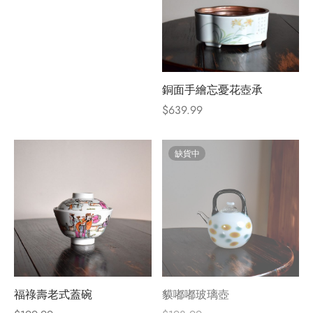
銅面手繪忘憂花壺承
$
639.99
缺貨中
福祿壽老式蓋碗
貘嘟嘟玻璃壺