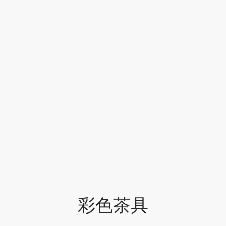
牌
堂
存儲
中國茶
省
味
樣品
香
地分類
牌分類
味
啡因含量分類
別分類
彩色茶具
道分類