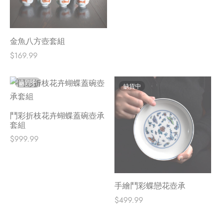
金魚八方壺套組
$
169.99
缺貨中
缺貨中
鬥彩折枝花卉蝴蝶蓋碗壺承
套組
$
999.99
手繪鬥彩蝶戀花壺承
$
499.99