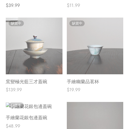
$
39.99
$
11.99
缺貨中
缺貨中
窯變極光藍三才蓋碗
手繪幽蘭品茗杯
$
139.99
$
19.99
缺貨中
手繪蘭花銀包邊蓋碗
$
48.99