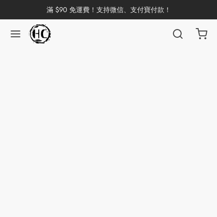
滿 $90 免運費！支持微信、支付寶付款！
返回
返回
返回
返回
返回
返回
返回
返回
返回
國茶
洱茶
產地分類
品牌分類
咖啡因含量分類
類別分類
味道分類
具及周邊
杯
茶
China
杯
茶
杯
花茶
古茶坊
香
套裝
器具