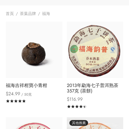
首頁
/
茶葉品牌
/
福海
福海吉祥柑寶小青柑
2013年勐海七子普洱熟茶
357克 (茶餅)
$
24.99
/ 50克
$
116.99
評分
滿分 5
評分
滿分 5
其他推薦