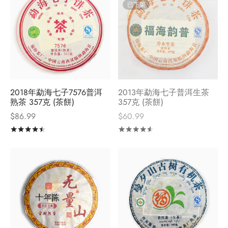
已下架
2018年勐海七子7576普洱
2013年勐海七子普洱生茶
熟茶 357克 (茶餅)
357克 (茶餅)
$
86.99
$
60.99
評分
滿分 5
評分
滿分 5