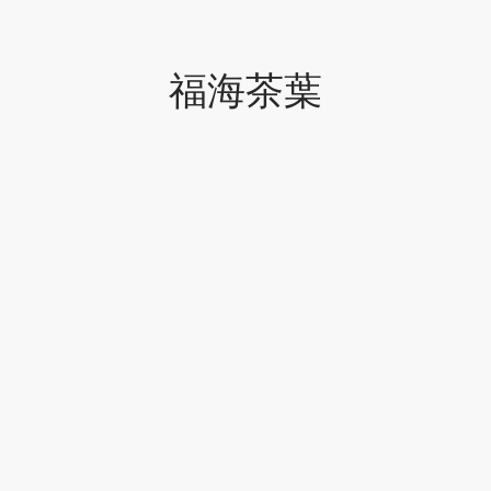
牌
福海茶葉
堂
存儲
中國茶
省
味
樣品
香
地分類
牌分類
味
啡因含量分類
別分類
道分類