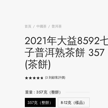
首頁
/
中國茶
/
普洱茶
/
2021年大益8592七子普洱
357 克 (茶餅)
2021年大益8592
子普洱熟茶餅 357
(茶餅)
(
3
則顧客評價)
評分
/ 5，已有
3
位顧客進行評分
重量
: 357克（整餅）
357克（整餅）
8-12克（樣品）