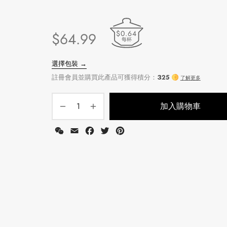
$0.64
$
64.99
每杯
加入購物車
WeChat
Email
Facebook
Twitter
Pinterest