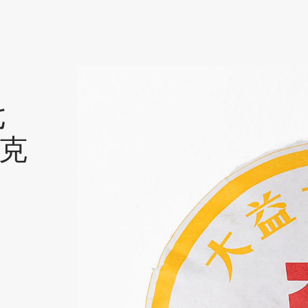
熟茶餅
七
 克