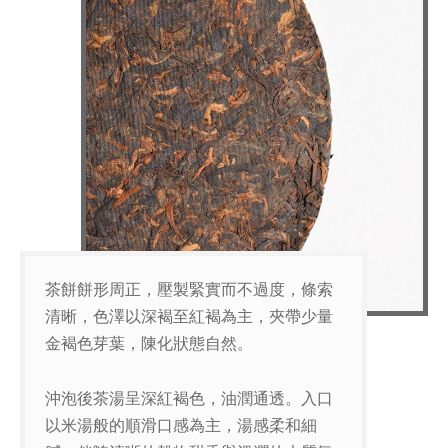
茶餅餅形周正，壓製緊實而不過度，條索
清晰，色澤以深褐至紅褐為主，夾帶少量
金褐色芽葉，陳化狀態自然。
沖泡後茶湯呈深紅褐色，油潤通透。入口
以米湯般的順滑口感為主，湯感柔和細