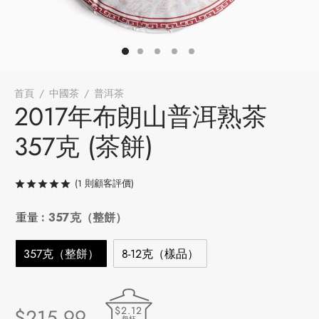
牌
堂
存儲
中國茶
省
味
首頁
/
中國茶
/
普洱茶
/
2017年布朗山普洱熟茶 357克 (茶餅)
2017年布朗山普洱熟茶
樣品
香
357克 (茶餅)
地分類
(
1
則顧客評價)
評分
/ 5，已有
1
位顧客進行評分
牌分類
味
重量
: 357克（整餅）
啡因含量分類
357克（整餅）
8-12克（樣品）
別分類
道分類
$2.12
$
215.99
每杯