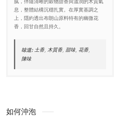
膩，伴隨清晰的穀物甜香與溫潤的木質氣
息，整體結構沉穩扎實。在厚實基調之
上，隱約透出布朗山原料特有的幽微花
香，回甘自然且持久。
味道:
土香
,
木質香
,
甜味
,
花香
,
陳味
如何沖泡