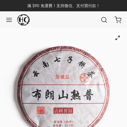
滿 $90 免運費！支持微信、支付寶付款！
返回
返回
返回
返回
返回
返回
返回
返回
返回
國茶
洱茶
產地分類
品牌分類
咖啡因含量分類
類別分類
味道分類
具及周邊
杯
茶
China
杯
茶
杯
花茶
古茶坊
香
套裝
器具