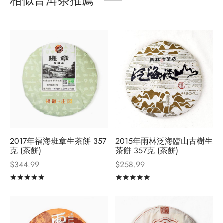
相似普洱茶推薦
2017年福海班章生茶餅 357
2015年雨林泛海臨山古樹生
克 (茶餅)
茶餅 357克 (茶餅)
$
344.99
$
258.99
評分
滿分 5
評分
滿分 5