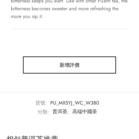
bitterness keeps you alert. Like with other Pu-erh tea, the
bitterness becomes sweeter and more refreshing the
more you sip it.
新增評價
貨號:
PU_MXSYJ_WC_W380
分類:
普洱茶
,
高端中國茶