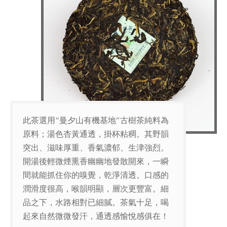
此茶選用“曼夕山有機基地”古樹茶純料為
原料；湯色杏黃通透，掛杯粘稠。其野韻
突出、滋味厚重、香氣濃郁、生津強烈。
開湯後輕微煙熏香幽幽地發散開來，一瞬
間就能抓住你的嗅覺，乾淨清透。口感的
潤滑度很高，喉韻明顯，層次更豐富。細
品之下，水路相對已細膩。茶氣十足，喝
起來自然微微發汗，通透感愉悅感俱在！