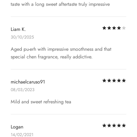
taste with a long sweet aftertaste truly impressive
評
Liam K.
30/10/2025
Aged pu-erh with impressive smoothness and that
special chen fragrance, really addictive.
評
michaelcaruso91
08/03/2023
Mild and sweet refreshing tea
評
Logan
14/02/2021