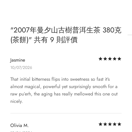
2007年曼夕山古樹普洱生茶 380克
(茶餅)
共有 9 則評價
評
Jasmine
10/07/2026
That initial bitterness flips into sweetness so fast it’s
almost magical, powerful yet surprisingly smooth for a
raw pu’erh, the aging has really mellowed this one out
nicely.
評
Olivia M.