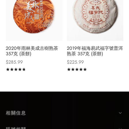
2020年雨林美成古樹熟茶
2019年福海易武福字號普洱
357克 (茶餅)
熟茶 357克 (茶餅)
$
285.99
$
225.99
評分
滿分 5
評分
滿分 5
相關信息