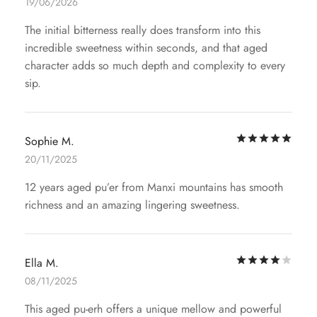
19/06/2026
The initial bitterness really does transform into this
incredible sweetness within seconds, and that aged
character adds so much depth and complexity to every
sip.
評
Sophie M.
20/11/2025
12 years aged pu’er from Manxi mountains has smooth
richness and an amazing lingering sweetness.
評
Ella M.
08/11/2025
This aged pu-erh offers a unique mellow and powerful