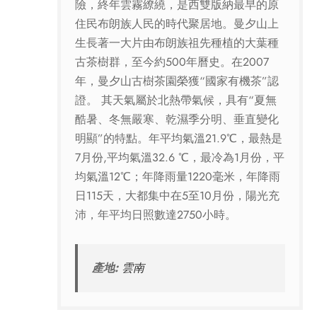
險，終年雲霧繚繞，是西雙版納最早的原
住民布朗族人民的時代聚居地。曼夕山上
生長著一大片由布朗族祖先種植的大葉種
古茶樹群，至今約500年曆史。在2007
年，曼夕山古樹茶園榮獲“國家有機茶”認
證。 其天氣屬於北熱帶氣候，具有“夏無
酷暑、冬無嚴寒、乾濕季分明、垂直變化
明顯”的特點。年平均氣溫21.9℃，最熱是
7月份,平均氣溫32.6 ℃，最冷為1月份，平
均氣溫12℃；年降雨量1220毫米，年降雨
日115天，大都集中在5至10月份，陽光充
沛，年平均日照數達2750小時。
產地:
雲南