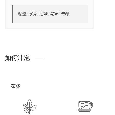
味道:
果香
,
甜味
,
花香
,
苦味
如何沖泡
茶杯