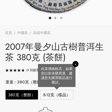
牌
堂
存儲
中國茶
省
味
首頁
/
中國茶
/
高端中國茶
/
2007年曼夕山古樹普洱生茶 380
克 (茶餅)
2007年曼夕山古樹普洱生
樣品
香
茶 380克 (茶餅)
地分類
×
牌分類
味
此茶價格較高，如果
(
9
則顧客評價)
評分
/ 5，已有
9
位顧客進行評分
您以前未購買過，建
議您先購買樣品進行
啡因含量分類
重量
: 380克（整餅）
嘗試。
別分類
380克（整餅）
8-12克（樣品）
道分類