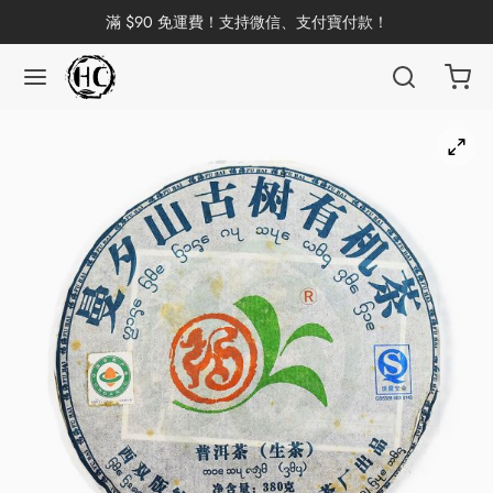
滿 $90 免運費！支持微信、支付寶付款！
返回
返回
返回
返回
返回
返回
返回
返回
返回
國茶
洱茶
產地分類
品牌分類
咖啡因含量分類
類別分類
味道分類
具及周邊
杯
茶
China
杯
茶
杯
花茶
古茶坊
香
套裝
器具