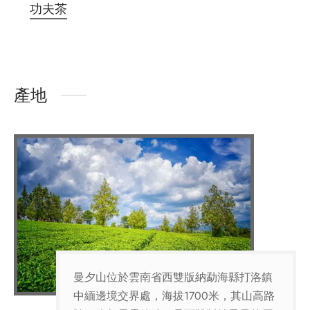
功夫茶
產地
曼夕山位於雲南省西雙版納勐海縣打洛鎮
中緬邊境交界處，海拔1700米，其山高路