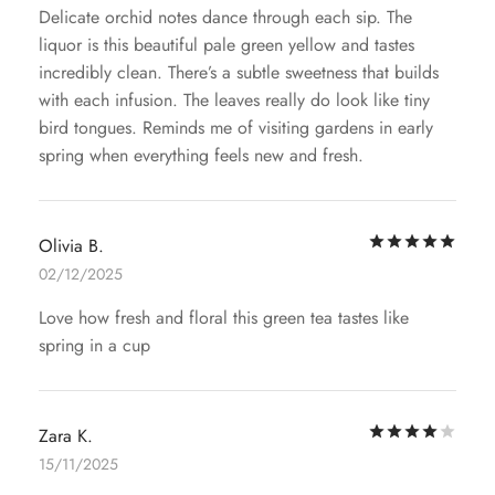
Delicate orchid notes dance through each sip. The
liquor is this beautiful pale green yellow and tastes
incredibly clean. There’s a subtle sweetness that builds
with each infusion. The leaves really do look like tiny
bird tongues. Reminds me of visiting gardens in early
spring when everything feels new and fresh.
評
Olivia B.
02/12/2025
Love how fresh and floral this green tea tastes like
spring in a cup
評
Zara K.
15/11/2025