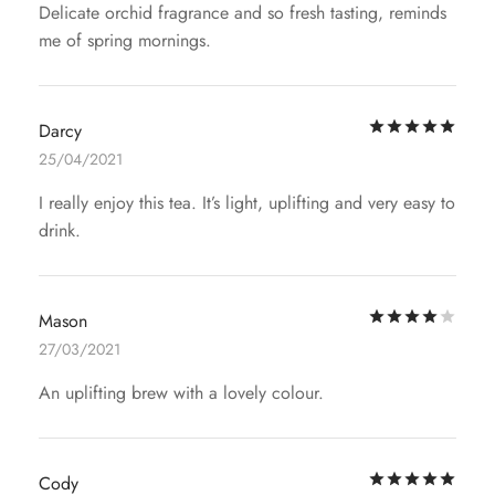
Delicate orchid fragrance and so fresh tasting, reminds
me of spring mornings.
評
Darcy
25/04/2021
I really enjoy this tea. It’s light, uplifting and very easy to
drink.
評
Mason
27/03/2021
An uplifting brew with a lovely colour.
評
Cody