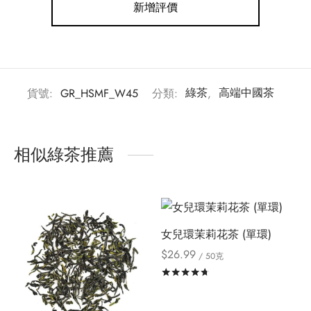
新增評價
貨號:
GR_HSMF_W45
分類:
綠茶
,
高端中國茶
相似綠茶推薦
女兒環茉莉花茶 (單環)
$
26.99
/ 50克
評分
滿分 5