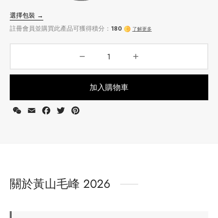
牌
堂
存儲
中國茶
省
味
選擇包裝 →
樣品
香
加入購物車
註冊會員並購買此產品可獲得積分：
180
了解更多
地分類
WeChat
Email
Facebook
Twitter
Pinterest
牌分類
味
啡因含量分類
關於黃山毛峰 2026
別分類
道分類