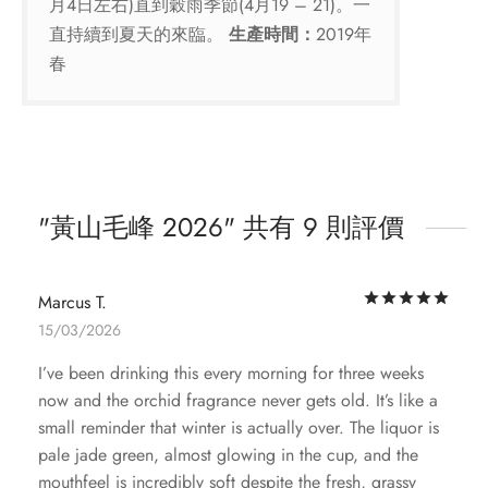
月4日左右)直到穀雨季節(4月19 – 21)。一
直持續到夏天的來臨。
生產時間：
2019年
春
黃山毛峰 2026
共有 9 則評價
評
Marcus T.
15/03/2026
I’ve been drinking this every morning for three weeks
now and the orchid fragrance never gets old. It’s like a
small reminder that winter is actually over. The liquor is
pale jade green, almost glowing in the cup, and the
mouthfeel is incredibly soft despite the fresh, grassy