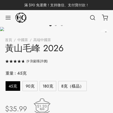
滿 $90 免運費！支持微信、支付寶付款！
返回
返回
返回
返回
返回
返回
返回
返回
返回
首頁
/
中國茶
/
高端中國茶
/
黃山毛峰 2026
國茶
洱茶
產地分類
品牌分類
咖啡因含量分類
類別分類
味道分類
具及周邊
杯
黃山毛峰 2026
茶
China
杯
(
9
則顧客評價)
評分
/ 5，已有
9
位顧客進行評分
茶
杯
重量
: 45克
45克
90克
180克
8克（樣品）
花茶
古茶坊
香
套裝
$1.20
$
35.99
器具
每杯