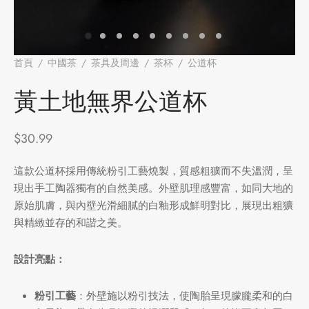
牌
堂
存儲
首頁
/
中國茶
/
茶具及周邊
/
茶杯
/
公道杯
/
黃土地無界公
道杯
中國茶
省
味
黃土地無界公道杯
樣品
香
$
30.99
地分類
這款公道杯採用傳統粉引工藝燒製，質感粗獷而不失溫潤，呈
現出手工陶器獨有的自然美感。外壁肌理感豐富，如同大地的
牌分類
味
原始肌膚，與內壁光滑細膩的白釉形成鮮明對比，展現出粗獷
啡因含量分類
與精緻並存的和諧之美。
別分類
設計亮點：
道分類
粉引工藝
：外壁施以粉引技法，使陶胎呈現朦朧柔和的白