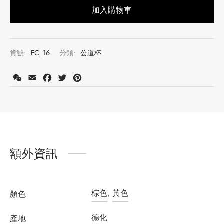
加入購物車
貨號:
FC_16
分類:
公道杯
WeChat
Email
Facebook
Twitter
Pinterest
註冊會員並購買此產品可獲得積分：
155
了解更多
額外資訊
棕色
,
黃色
顏色
德化
產地