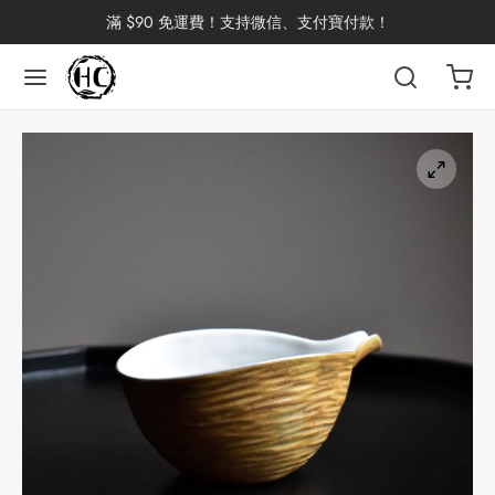
滿 $90 免運費！支持微信、支付寶付款！
返回
返回
返回
返回
返回
返回
返回
返回
返回
國茶
洱茶
產地分類
品牌分類
咖啡因含量分類
類別分類
味道分類
具及周邊
杯
茶
China
杯
茶
杯
花茶
古茶坊
香
套裝
器具