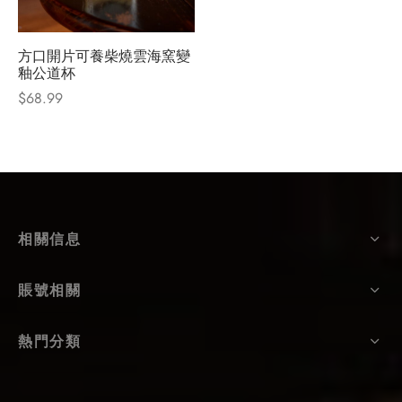
方口開片可養柴燒雲海窯變
釉公道杯
$
68.99
相關信息
賬號相關
熱門分類