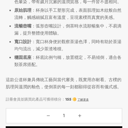
色暈染，帶有歲月沉澱的溫潤質感，每一件皆不盡相同。
原始肌理
：杯身以手工塑形完成，表面肌理如木紋般自然
流轉，觸感細膩且富有溫度，呈現素樸而真實的美感。
流暢壺嘴
：弧形壺嘴設計，倒茶時水流順暢集中，不易滴
漏，提升整體使用體驗。
寬口設計
：寬口杯身便於觀察茶湯色澤，同時有助於茶湯
均勻流出，減少茶渣堆積。
穩固底座
：杯底比例勻稱，放置穩定，不易傾倒，適合各
類茶席搭配。
這款公道杯兼具傳統工藝與當代審美，既實用亦耐看。古樸的
肌理與溫潤的釉色，使倒茶的每一刻都顯得從容而有儀式感。