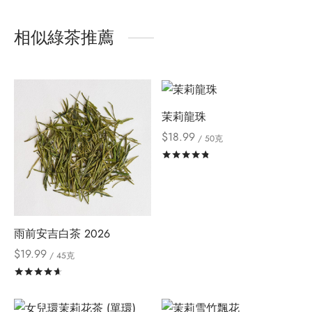
相似綠茶推薦
茉莉龍珠
$
18.99
/ 50克
評分
滿分 5
雨前安吉白茶 2026
$
19.99
/ 45克
評分
滿分 5