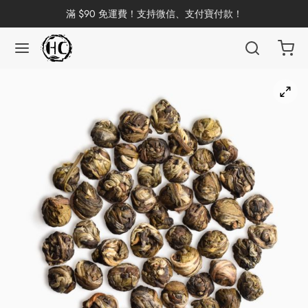
滿 $90 免運費！支持微信、支付寶付款！
返回
返回
返回
返回
返回
返回
返回
返回
返回
國茶
洱茶
產地分類
品牌分類
咖啡因含量分類
類別分類
味道分類
具及周邊
杯
茶
China
杯
茶
杯
花茶
古茶坊
香
套裝
器具