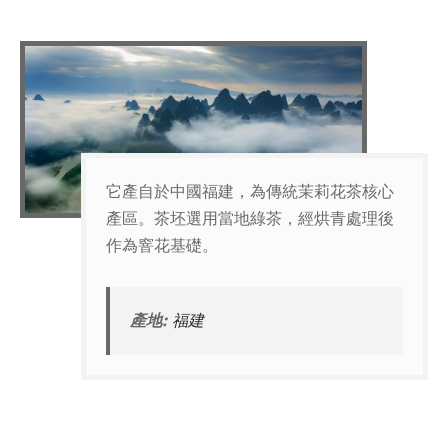
它產自於中國福建，為傳統茉莉花茶核心
產區。茶坯選用當地綠茶，經烘青處理後
作為窨花基礎。
產地:
福建