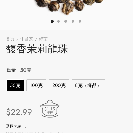
牌
堂
存儲
中國茶
省
味
首頁
/
中國茶
/
綠茶
/
馥香茉莉龍珠
馥香茉莉龍珠
樣品
香
地分類
重量
: 50克
牌分類
味
50克
100克
200克
8克（樣品）
啡因含量分類
$1.15
$
22.99
別分類
每杯
道分類