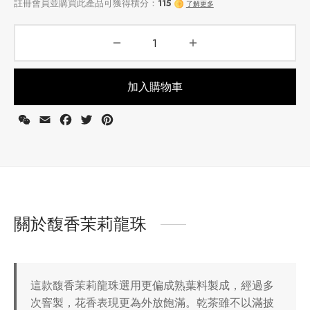
加入購物車
WeChat
Email
Facebook
Twitter
Pinterest
選擇包裝 →
註冊會員並購買此產品可獲得積分：
115
了解更多
關於馥香茉莉龍珠
這款馥香茉莉龍珠選用更偏成熟葉料製成，經過多
次窨製，花香表現更為外放飽滿。乾茶雖不以滿披