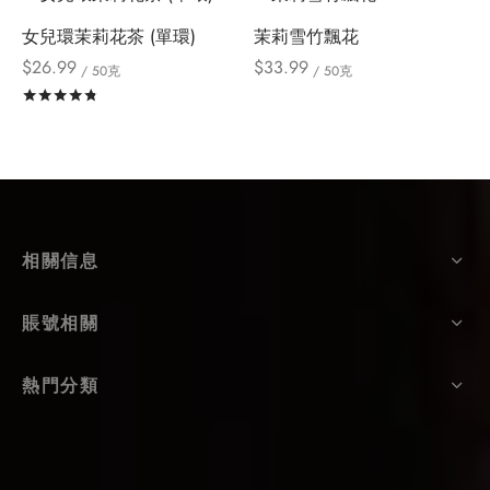
女兒環茉莉花茶 (單環)
茉莉雪竹飄花
$
26.99
$
33.99
/ 50克
/ 50克
評分
滿分 5
相關信息
賬號相關
熱門分類