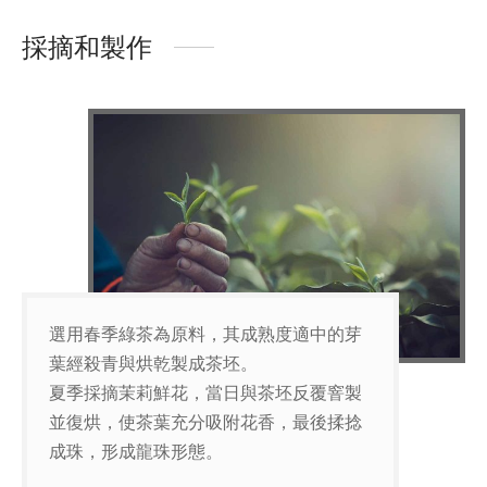
採摘和製作
選用春季綠茶為原料，其成熟度適中的芽
葉經殺青與烘乾製成茶坯。
夏季採摘茉莉鮮花，當日與茶坯反覆窨製
並復烘，使茶葉充分吸附花香，最後揉捻
成珠，形成龍珠形態。