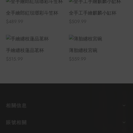
全手繪郎紅琺瑯彩斗笠杯
全手工手繪麒麟小缸杯
$
489.99
$
509.99
手繪纏枝蓮品茗杯
薄胎纏枝宮碗
$
515.99
$
559.99
相關信息
賬號相關