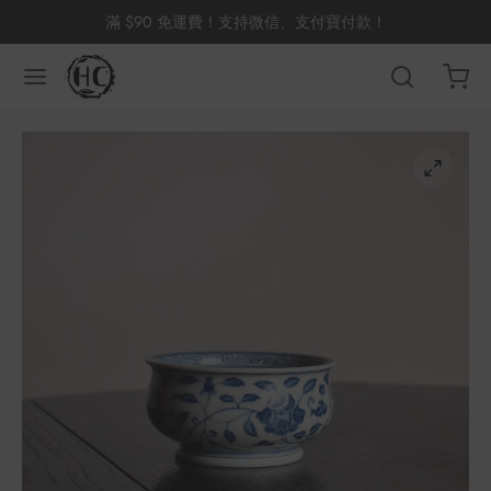
滿 $90 免運費！支持微信、支付寶付款！
返回
返回
返回
返回
返回
返回
返回
返回
返回
國茶
洱茶
產地分類
品牌分類
咖啡因含量分類
類別分類
味道分類
具及周邊
杯
茶
China
杯
茶
杯
花茶
古茶坊
香
套裝
器具