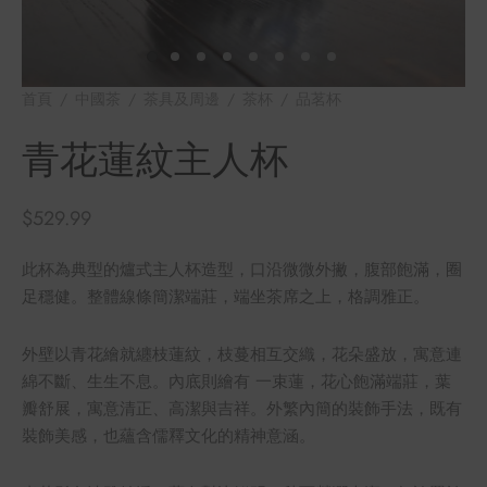
牌
堂
存儲
首頁
/
中國茶
/
茶具及周邊
/
茶杯
/
品茗杯
/
青花蓮紋主人
杯
中國茶
省
味
青花蓮紋主人杯
樣品
香
$
529.99
地分類
此杯為典型的爐式主人杯造型，口沿微微外撇，腹部飽滿，圈
足穩健。整體線條簡潔端莊，端坐茶席之上，格調雅正。
牌分類
味
啡因含量分類
外壁以青花繪就纏枝蓮紋，枝蔓相互交織，花朵盛放，寓意連
綿不斷、生生不息。內底則繪有 一束蓮，花心飽滿端莊，葉
別分類
瓣舒展，寓意清正、高潔與吉祥。外繁內簡的裝飾手法，既有
裝飾美感，也蘊含儒釋文化的精神意涵。
道分類