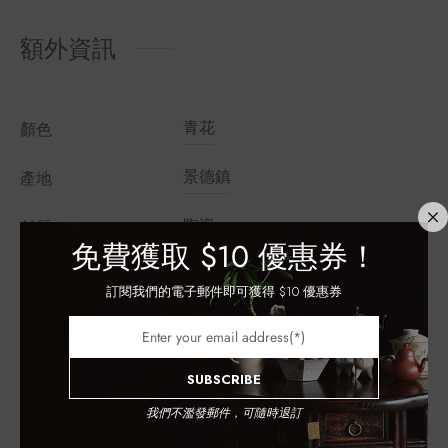
額外資訊
青花
顏色
景德鎮
產地
陶瓷
材質
免費獲取
$10 優惠券！
工藝
青花釉下彩
訂閱我們的電子郵件即可獲得 $10 優惠券
容量
150毫升
高度
5厘米
SUBSCRIBE
口徑
9厘米
我們不濫發郵件，可隨時退訂