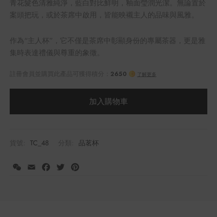
青花髮色清雅純淨，藍白對比鮮明，釉面瑩潤光潔。無論置於
案頭把玩，或於茶席中啟用，皆能映襯主人的品味與風雅。
作為“主人杯”，它不僅是茶席中彰顯身份的專屬茶器，更是雅
集時表達禮儀與尊重的象徵。
加入購物車
貨號:
TC_48
分類:
品茗杯
WeChat
Email
Facebook
Twitter
Pinterest
註冊會員並購買此產品可獲得積分：
2650
了解更多