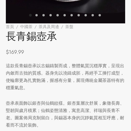
牌
堂
存儲
首頁
/
中國茶
/
茶具及周邊
/
茶盤
/
長青錫壺承
長青錫壺承
中國茶
省
味
樣品
香
$
169.99
地分類
這款長青錫壺承以古錫鑄製而成，整體氣質沉穩厚實，呈現出
內斂而古拙的質感。器身先以澆鑄成胚，再經手工捶打成型，
牌分類
味
使輪廓更為扎實飽滿，握感有分量，展現傳統金屬茶器特有的
穩重氣息。
啡因含量分類
壺承表面飾以銀杏與仙鶴紋樣。銀杏葉層次舒展，象徵長壽、
別分類
堅韌與歲月積累；仙鶴姿態清雅，寓意高潔、祥瑞與長青不
老。圖案佈局克制留白，與錫器本身的沉靜氣質相互呼應，耐
道分類
看而不流於裝飾。