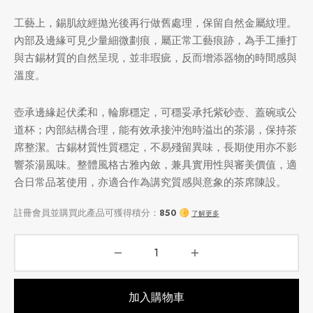
工藝上，錫肌紋經拋光後再行做舊處理，保留自然金屬紋理。
內部及邊緣可見少量細微劃痕，屬正常工藝痕跡，為手工捶打
與古錫材質的自然呈現，並非瑕疵，反而增添器物的時間感與
溫度。
壺承邊緣起伏柔和，輪廓穩定，可穩妥承托紫砂壺、蓋碗或公
道杯；內部結構合理，能有效承接沖泡時溢出的茶湯，保持茶
席整潔。古錫材質性質穩定，不易殘留異味，長期使用亦不影
響茶湯風味。整體風格古雅內斂，兼具實用性與審美價值，適
合日常品茗使用，亦適合作為講究質感與意象的茶席陳設。
加入購物車