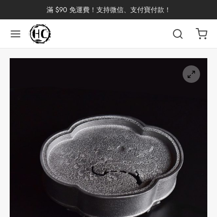
滿 $90 免運費！支持微信、支付寶付款！
返回
返回
返回
返回
返回
返回
返回
返回
返回
國茶
洱茶
產地分類
品牌分類
咖啡因含量分類
類別分類
味道分類
具及周邊
杯
茶
China
杯
茶
杯
花茶
古茶坊
香
套裝
器具