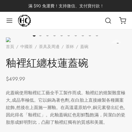
滿 $90 免運費！支持微信、支付寶付款！
返回
返回
返回
返回
返回
返回
返回
返回
返回
首頁
/
中國茶
/
茶具及周邊
/
茶杯
/
蓋碗
/
釉裡紅纏枝蓮蓋
國茶
洱茶
產地分類
品牌分類
咖啡因含量分類
類別分類
味道分類
具及周邊
杯
碗
釉裡紅纏枝蓮蓋碗
茶
China
杯
$
499.99
茶
杯
此蓋碗使用釉裡紅工藝全手工製作而成。釉裡紅的燒製難度極
大,成品率極低。它以銅為著色劑,在白胎上直接繪製各種圖案
紋飾,然後在上面施一層釉。在高溫還原焰中,銅元素發出紅色,
花茶
古茶坊
香
套裝
因此得名「釉裡紅」。此釉蓋碗紅色彩鮮豔飽滿，與潔白的瓷
胎形成鮮明對比，凸顯了釉裡紅獨有的質感和美麗。
器具