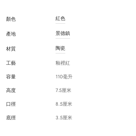
紅色
顏色
景德鎮
產地
陶瓷
材質
工藝
釉裡紅
容量
110毫升
高度
7.5厘米
口徑
8.5厘米
底徑
3.5厘米