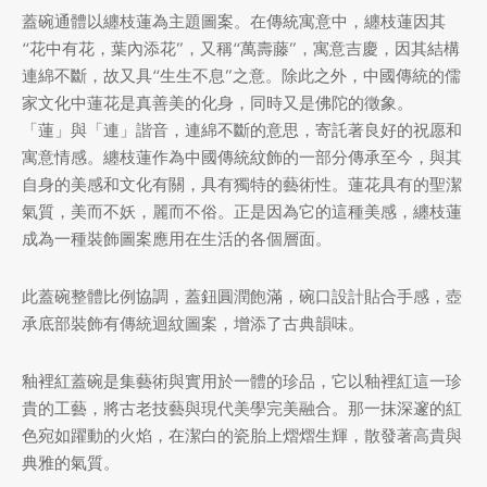
蓋碗通體以纏枝蓮為主題圖案。在傳統寓意中，纏枝蓮因其
牌
“花中有花，葉內添花”，又稱“萬壽藤”，寓意吉慶，因其結構
連綿不斷，故又具“生生不息”之意。除此之外，中國傳統的儒
堂
存儲
家文化中蓮花是真善美的化身，同時又是佛陀的徵象。
「蓮」與「連」諧音，連綿不斷的意思，寄託著良好的祝愿和
中國茶
省
味
寓意情感。纏枝蓮作為中國傳統紋飾的一部分傳承至今，與其
自身的美感和文化有關，具有獨特的藝術性。蓮花具有的聖潔
樣品
香
氣質，美而不妖，麗而不俗。正是因為它的這種美感，纏枝蓮
成為一種裝飾圖案應用在生活的各個層面。
地分類
此蓋碗整體比例協調，蓋鈕圓潤飽滿，碗口設計貼合手感，壺
牌分類
味
承底部裝飾有傳統迴紋圖案，增添了古典韻味。
啡因含量分類
釉裡紅蓋碗是集藝術與實用於一體的珍品，它以釉裡紅這一珍
別分類
貴的工藝，將古老技藝與現代美學完美融合。那一抹深邃的紅
色宛如躍動的火焰，在潔白的瓷胎上熠熠生輝，散發著高貴與
道分類
典雅的氣質。