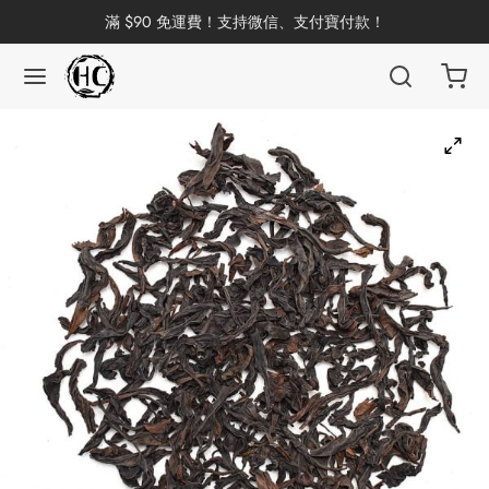
滿 $90 免運費！支持微信、支付寶付款！
返回
返回
返回
返回
返回
返回
返回
返回
返回
國茶
洱茶
產地分類
品牌分類
咖啡因含量分類
類別分類
味道分類
具及周邊
杯
茶
China
杯
茶
杯
花茶
古茶坊
香
套裝
器具