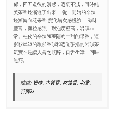
郁，四五道後的湯感，霸氣不減，同時純
美茶香逐漸透了出來 ，從一開始的辛辣，
逐漸轉向花果香 變化層次感極強 ，滋味
豐富，顆粒感強，耐泡度極高，岩韻非
常。桂皮的辛辣和著隱約甘甜的果香，這
影影綽綽的馥郁香韻和霸道張揚的岩韻茶
氣實在是讓人嘗之既醉，口舌生津，回味
無窮。
味道:
岩味
,
木質香
,
肉桂香
,
花香
,
苔蘚味