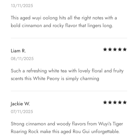
13/11/2025
This aged wuyi oolong hits all the right notes with a
bold cinnamon and rocky flavor that lingers long.
評
Liam R.
08/11/2025
Such a refreshing white tea with lovely floral and fruity
scents this White Peony is simply charming
評
Jackie W.
07/11/2025
Strong cinnamon and woody flavors from Wuyi’s Tiger
Roaring Rock make this aged Rou Gui unforgettable.