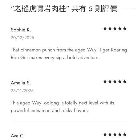
老樅虎嘯岩肉桂
共有 5 則評價
評
Sophie K.
20/12/2025
That cinnamon punch from the aged Wuyi Tiger Roaring
Rou Gui makes every sip a bold adventure.
評
Amelia S.
25/11/2025
This aged Wuyi oolong is totally next level with its
powerful cinnamon and rocky flavors.
評
Ava C.