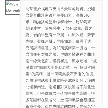
此茶產於福建武夷山風景區虎嘯岩。虎嘯
岩是九曲溪南邊的主要山岩，海拔510
米，猶如猛虎盤踞崢嶸峰岩，屹然獨聳，
陡峭凌空，險象叢生 ，曾有虎嘯八景之
說。岩的半壁有一巨洞，山風吹過，聲若
虎嘯。登峰遠眺，群峰如浪，白雲千迭，
充滿詩情畫意，為武夷溪南第一勝地，一
岩而兼有群峰之勝。虎嘯岩蟠踞在九曲溪
南一線天北面，怪石崔嵬，流水迂迴，“虎
溪靈洞”四個大字高勒岩壁，有“極目皆圖
畫”的美稱，是一個獨具泉石天趣的佳境。
九曲溪把武夷山風景區分成兩部分，溪的
北邊和南邊。南邊相對來說巖谷不如北邊
豐富，但是虎嘯岩一帶卻是峰岩疊嶂，很
多茶園都在巖谷間，土壤和氣候也很適宜
茶樹生長。產自虎嘯岩的肉桂，光聽名字