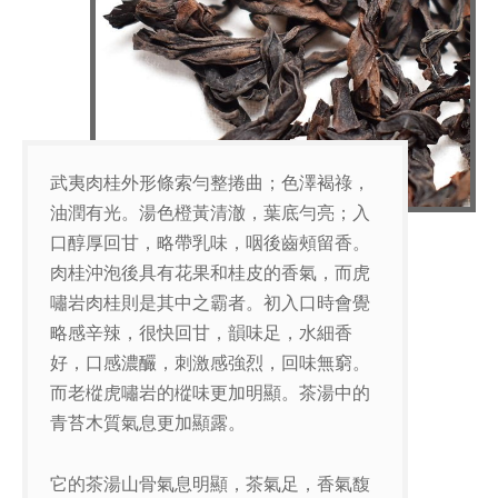
武夷肉桂外形條索勻整捲曲；色澤褐祿，
油潤有光。湯色橙黃清澈，葉底勻亮；入
口醇厚回甘，略帶乳味，咽後齒頰留香。
肉桂沖泡後具有花果和桂皮的香氣，而虎
嘯岩肉桂則是其中之霸者。初入口時會覺
略感辛辣，很快回甘，韻味足，水細香
好，口感濃釅，刺激感強烈，回味無窮。
而老樅虎嘯岩的樅味更加明顯。茶湯中的
青苔木質氣息更加顯露。
它的茶湯山骨氣息明顯，茶氣足，香氣馥