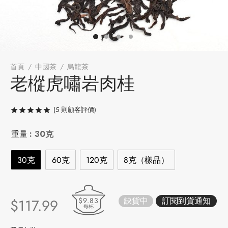
牌
堂
存儲
中國茶
省
味
首頁
/
中國茶
/
烏龍茶
/
老樅虎嘯岩肉桂
老樅虎嘯岩肉桂
樣品
香
(
5
則顧客評價)
評分
/ 5，已有
5
位顧客進行評分
地分類
重量
: 30克
牌分類
味
30克
60克
120克
8克（樣品）
啡因含量分類
別分類
缺貨中
$9.83
$
117.99
每杯
道分類