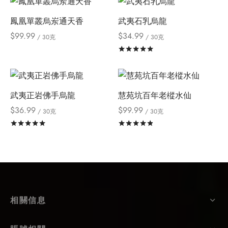
鳳凰單叢烏岽通天香
武夷石乳烏龍
$
99.99
$
34.99
/ 30克
/ 30克
評分
滿分 5
武夷正岩佛手烏龍
慧苑坑百年老樅水仙
$
36.99
$
99.99
/ 30克
/ 30克
評分
滿分 5
評分
滿分 5
相關信息