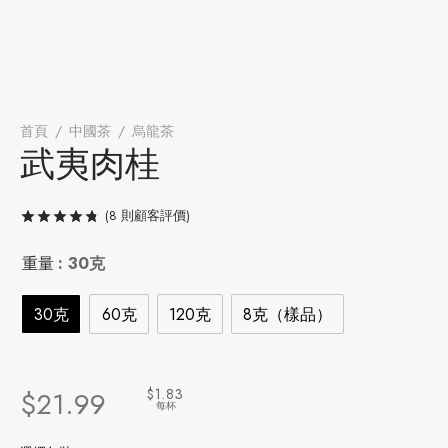
牌
堂
存儲
中國茶
省
味
首頁
/
中國茶
/
烏龍茶
/
武夷肉桂
武夷肉桂
樣品
香
(
8
則顧客評價)
評分
/ 5，已有
8
位顧客進行評分
地分類
重量
: 30克
牌分類
味
30克
60克
120克
8克（樣品）
啡因含量分類
別分類
$1.83
$
21.99
每杯
道分類