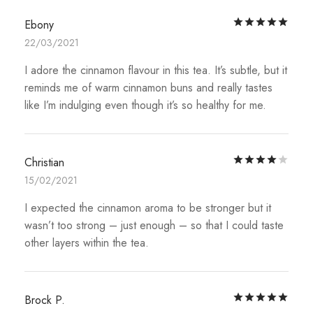
評
Ebony
22/03/2021
I adore the cinnamon flavour in this tea. It’s subtle, but it
reminds me of warm cinnamon buns and really tastes
like I’m indulging even though it’s so healthy for me.
評
Christian
15/02/2021
I expected the cinnamon aroma to be stronger but it
wasn’t too strong – just enough – so that I could taste
other layers within the tea.
評
Brock P.