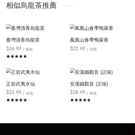
相似烏龍茶推薦
臺灣清香烏龍茶
鳳凰山春季鴨屎香
$
26.99
$
22.99
/ 50克
/ 30克
評分
滿分 5
正岩武夷水仙
安溪鐵觀音 (正味)
$
23.99
$
28.99
/ 30克
/ 50克
評分
滿分 5
評分
滿分 5