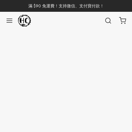
滿 $90 免運費！支持微信、支付寶付款！
返回
返回
返回
返回
返回
返回
返回
返回
返回
國茶
洱茶
產地分類
品牌分類
咖啡因含量分類
類別分類
味道分類
具及周邊
杯
茶
China
杯
茶
杯
花茶
古茶坊
香
套裝
器具