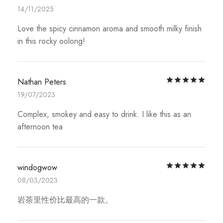
14/11/2025
Love the spicy cinnamon aroma and smooth milky finish
in this rocky oolong!
評
Nathan Peters
19/07/2023
Complex, smokey and easy to drink. I like this as an
afternoon tea
評
windogwow
08/03/2023
岩茶里性价比最高的一款。