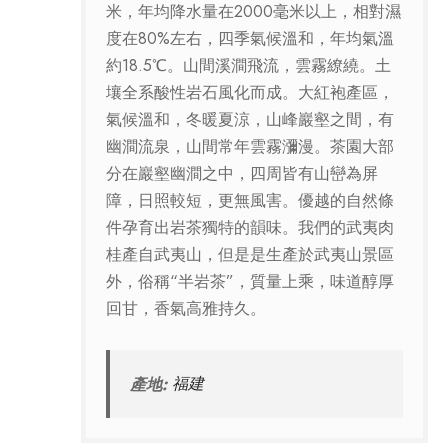
米，年均降水量在2000毫米以上，相對濕
度在80%左右，四季氣候溫和，年均氣溫
約18.5℃。山間溪澗飛流，雲霧繚繞。土
壤全系酸性岩石風化而成。大紅袍產區，
氣候溫和，冬暖夏涼，山峰巖壑之間，有
幽澗流泉，山間常年雲霧瀰漫。茶園大部
分在巖壑幽澗之中，四周皆有山巒為屏
障，日照較短，更無風害。優越的自然條
件孕育出岩茶獨特的韻味。我們的武夷肉
桂產自武夷山，但是是生產於武夷山景區
外，俗稱“半岩茶”，質量上乘，味道醇厚
回甘，香氣高雅持久。
產地:
福建