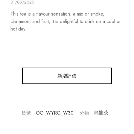
01/09/2020
This tea is a flavour sensation: a mix of smoke,
cinnamon, and fruit, it is delightful to drink on a cool or
hot day.
新增評價
貨號:
OO_WYRG_W30
分類:
烏龍茶