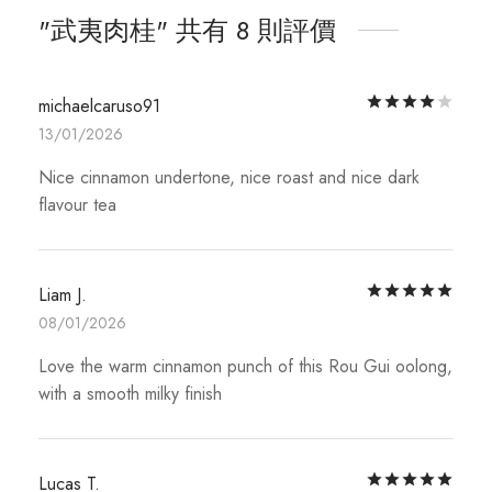
武夷肉桂
共有 8 則評價
評
michaelcaruso91
13/01/2026
Nice cinnamon undertone, nice roast and nice dark
flavour tea
評
Liam J.
08/01/2026
Love the warm cinnamon punch of this Rou Gui oolong,
with a smooth milky finish
評
Lucas T.