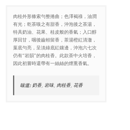
肉桂外形條索勻整捲曲；色澤褐祿，油潤
有光；乾茶嗅之有甜香，沖泡後之茶湯，
特具奶油、花果、桂皮般的香氣；入口醇
厚回甘，咽後齒頰留香，茶湯橙紅清澈，
葉底勻亮，呈淡綠底紅鑲邊，沖泡六七次
仍有“岩韻”的肉桂香。此款茶中火培香，
因此初嘗時還帶有一絲絲的煙熏香氣。
味道:
奶香
,
岩味
,
肉桂香
,
花香