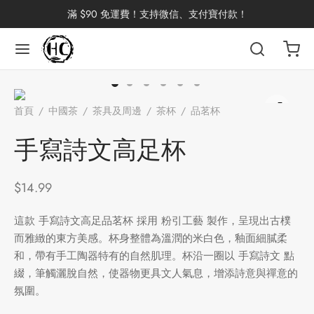
滿 $90 免運費！支持微信、支付寶付款！
返回
返回
返回
返回
返回
返回
返回
返回
返回
首頁
/
中國茶
/
茶具及周邊
/
茶杯
/
品茗杯
/
手寫詩文高足
國茶
洱茶
產地分類
品牌分類
咖啡因含量分類
類別分類
味道分類
具及周邊
杯
杯
手寫詩文高足杯
茶
China
杯
$
14.99
茶
杯
這款 手寫詩文高足品茗杯 採用 粉引工藝 製作，呈現出古樸
而雅緻的東方美感。杯身整體為溫潤的米白色，釉面細膩柔
和，帶有手工陶器特有的自然肌理。杯沿一圈以 手寫詩文 點
花茶
古茶坊
香
套裝
綴，筆觸灑脫自然，使器物更具文人氣息，增添詩意與禪意的
氛圍。
器具