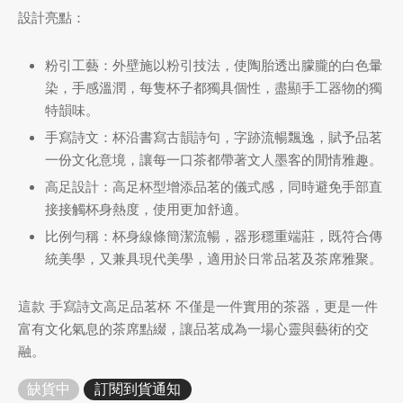
設計亮點：
牌
粉引工藝：外壁施以粉引技法，使陶胎透出朦朧的白色暈
堂
存儲
染，手感溫潤，每隻杯子都獨具個性，盡顯手工器物的獨
特韻味。
中國茶
省
味
手寫詩文：杯沿書寫古韻詩句，字跡流暢飄逸，賦予品茗
樣品
香
一份文化意境，讓每一口茶都帶著文人墨客的閒情雅趣。
高足設計：高足杯型增添品茗的儀式感，同時避免手部直
地分類
接接觸杯身熱度，使用更加舒適。
比例勻稱：杯身線條簡潔流暢，器形穩重端莊，既符合傳
牌分類
味
統美學，又兼具現代美學，適用於日常品茗及茶席雅聚。
啡因含量分類
這款 手寫詩文高足品茗杯 不僅是一件實用的茶器，更是一件
富有文化氣息的茶席點綴，讓品茗成為一場心靈與藝術的交
別分類
融。
道分類
缺貨中