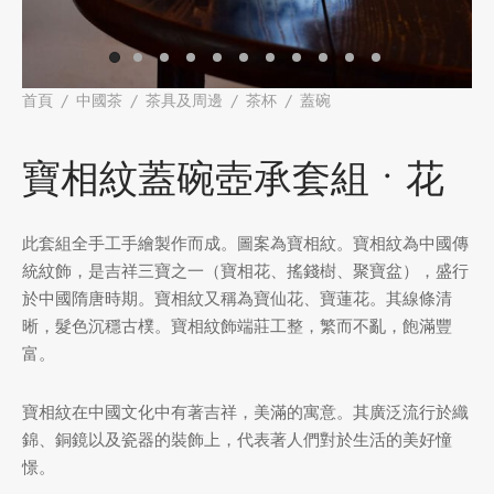
牌
堂
存儲
首頁
/
中國茶
/
茶具及周邊
/
茶杯
/
蓋碗
/
寶相紋蓋碗壺承
套組 • 花
中國茶
省
味
寶相紋蓋碗壺承套組 • 花
樣品
香
此套組全手工手繪製作而成。圖案為寶相紋。寶相紋為中國傳
地分類
統紋飾，是吉祥三寶之一（寶相花、搖錢樹、聚寶盆），盛行
於中國隋唐時期。寶相紋又稱為寶仙花、寶蓮花。其線條清
牌分類
味
晰，髮色沉穩古樸。寶相紋飾端莊工整，繁而不亂，飽滿豐
富。
啡因含量分類
別分類
寶相紋在中國文化中有著吉祥，美滿的寓意。其廣泛流行於織
錦、銅鏡以及瓷器的裝飾上，代表著人們對於生活的美好憧
道分類
憬。