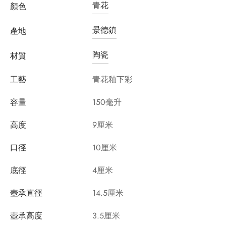
青花
顏色
景德鎮
產地
陶瓷
材質
工藝
青花釉下彩
容量
150毫升
高度
9厘米
口徑
10厘米
底徑
4厘米
壺承直徑
14.5厘米
壺承高度
3.5厘米