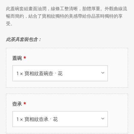
此蓋碗套組畫面油潤，線條工整清晰，胎體厚重。外觀曲線流
暢而簡約，結合了寶相紋獨特的美感帶給你品茶時獨特的享
受。
此茶具套裝包含：
蓋碗
1 × 寶相紋蓋碗壺 • 花
壺承
1 × 寶相紋壺承 • 花