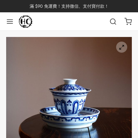
滿 $90 免運費！支持微信、支付寶付款！
返回
返回
返回
返回
返回
返回
返回
返回
返回
國茶
洱茶
產地分類
品牌分類
咖啡因含量分類
類別分類
味道分類
具及周邊
杯
茶
China
杯
茶
杯
花茶
古茶坊
香
套裝
器具