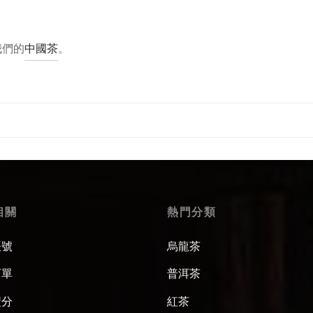
我們的
中國茶
。
相關
熱門分類
賬號
烏龍茶
訂單
普洱茶
積分
紅茶