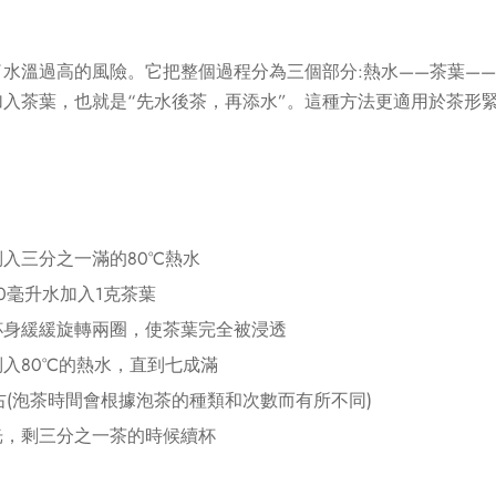
水溫過高的風險。它把整個過程分為三個部分:熱水——茶葉—
入茶葉，也就是“先水後茶，再添水”。這種方法更適用於茶形
入三分之一滿的80°C熱水
0毫升水加入1克茶葉
杯身緩緩旋轉兩圈，使茶葉完全被浸透
入80°C的熱水，直到七成滿
左右(泡茶時間會根據泡茶的種類和次數而有所不同)
光，剩三分之一茶的時候續杯