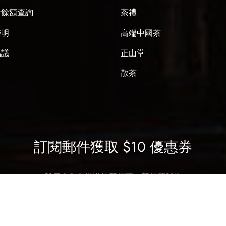
卡餘額查詢
茶禮
聲明
高端中國茶
協議
正山堂
散茶
訂閱郵件獲取 $10 優惠券
我們會為您推送最新優惠、新品等郵件
SUBSCRIBE