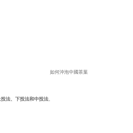
上投法
、
下投法
和
中投法
。