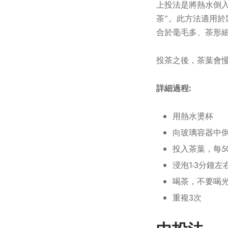
上投法是將熱水倒
茶”。此方法適用
合於毫毛多、茶形
投茶之後，茶葉會
詳細過程:
用熱水燙杯
向玻璃容器中倒
投入茶葉，每5
浸泡1-3分鐘
喝茶，不要喝
重複3次