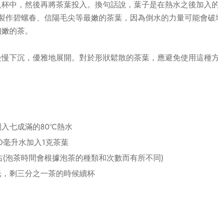
入杯中，然後再將茶葉投入。換句話說，葉子是在熱水之後加入的
於製作碧螺春、信陽毛尖等最嫩的茶葉，因為倒水的力量可能會破
細嫩的茶。
慢慢下沉，優雅地展開。對於形狀鬆散的茶葉，應避免使用這種
入七成滿的80°C熱水
0毫升水加入1克茶葉
左右(泡茶時間會根據泡茶的種類和次數而有所不同)
光，剩三分之一茶的時候續杯