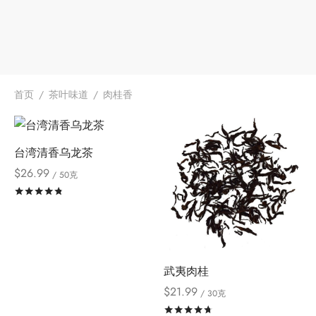
堂
存储
中国茶
味
首页
/
茶叶味道
/
肉桂香
样品
香
台湾清香乌龙茶
地分类
$
26.99
/ 50克
牌分类
味
评分
&sol; 5
啡因含量分类
别分类
武夷肉桂
$
21.99
/ 30克
道分类
评分
&sol; 5