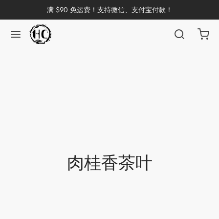
满 $90 免运费！支持微信、支付宝付款！
返回
返回
返回
返回
返回
返回
返回
返回
返回
国茶
洱茶
产地分类
品牌分类
咖啡因含量分类
类别分类
味道分类
具及周边
杯
茶
China
杯
茶
杯
肉桂香茶叶
花茶
古茶坊
香
套装
器具